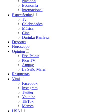
Nacional
Economía
Internacional
Espectáculos
Tv
Celebridades
Música
Cine
Darinka Ramírez
Deportes
Horóscopo
Opinión
Pisa Pelota
Pico TV
Ampay
La Seño María
Respuestas
Viral
Facebook
Instagram
Twitter
Youtube
TikTok
Memes
USA