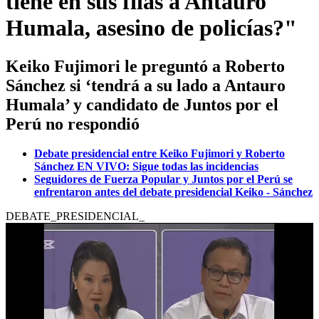
tiene en sus filas a Antauro
Humala, asesino de policías?"
Keiko Fujimori le preguntó a Roberto
Sánchez si ‘tendrá a su lado a Antauro
Humala’ y candidato de Juntos por el
Perú no respondió
Debate presidencial entre Keiko Fujimori y Roberto
Sánchez EN VIVO: Sigue todas las incidencias
Seguidores de Fuerza Popular y Juntos por el Perú se
enfrentaron antes del debate presidencial Keiko - Sánchez
DEBATE_PRESIDENCIAL_