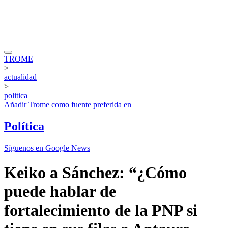
TROME
>
actualidad
>
politica
Añadir
Trome
como fuente preferida en
Política
Síguenos en Google News
Keiko a Sánchez: “¿Cómo
puede hablar de
fortalecimiento de la PNP si