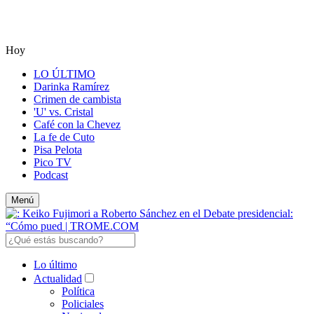
Hoy
LO ÚLTIMO
Darinka Ramírez
Crimen de cambista
'U' vs. Cristal
Café con la Chevez
La fe de Cuto
Pisa Pelota
Pico TV
Podcast
Menú
Lo último
Actualidad
Política
Policiales