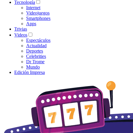
Tecnología
Internet
Videojuegos
Smartphones
Apps
Trivias
Videos
Espectáculos
Actualidad
Deportes
Celebrities
Dr Trome
Mundo
Edición Impresa