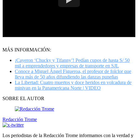
MÁS INFORMACIÓN:
¡Cayeron ‘Chucky y Tifanny’! Pedían cupos de hasta S/ 50
mil a emprendedores y empresas de transporte en SJL
Conoce a Miguel Ángel Figueroa, el profesor de folclor que
lleva más de 50 años difundiendo las danzas puneñas
La Libertad: Cuatro muertos y doce heridos en volcadura de
minivan en la Panamericana Norte | VIDEO
SOBRE EL AUTOR
Redacción Trome
Los periodistas de la Redacción Trome informamos con la verdad y