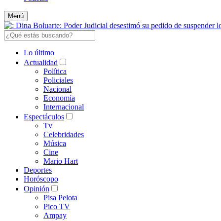
Menú
Lo último
Actualidad
Política
Policiales
Nacional
Economía
Internacional
Espectáculos
Tv
Celebridades
Música
Cine
Mario Hart
Deportes
Horóscopo
Opinión
Pisa Pelota
Pico TV
Ampay