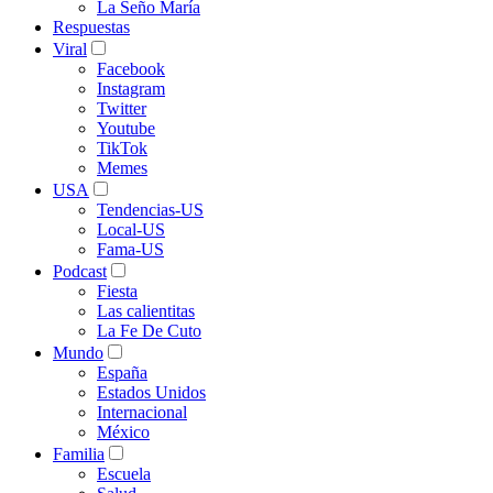
La Seño María
Respuestas
Viral
Facebook
Instagram
Twitter
Youtube
TikTok
Memes
USA
Tendencias-US
Local-US
Fama-US
Podcast
Fiesta
Las calientitas
La Fe De Cuto
Mundo
España
Estados Unidos
Internacional
México
Familia
Escuela