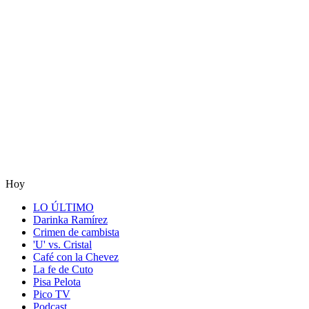
Hoy
LO ÚLTIMO
Darinka Ramírez
Crimen de cambista
'U' vs. Cristal
Café con la Chevez
La fe de Cuto
Pisa Pelota
Pico TV
Podcast