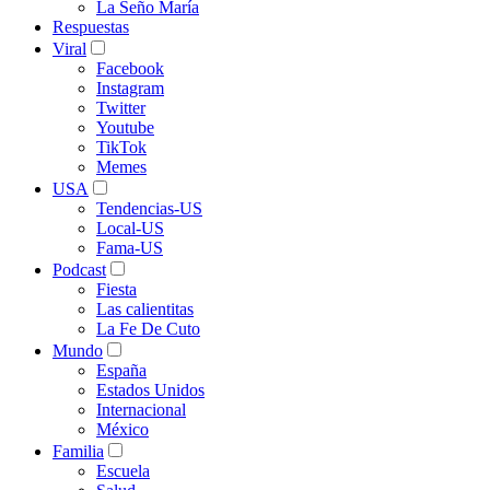
La Seño María
Respuestas
Viral
Facebook
Instagram
Twitter
Youtube
TikTok
Memes
USA
Tendencias-US
Local-US
Fama-US
Podcast
Fiesta
Las calientitas
La Fe De Cuto
Mundo
España
Estados Unidos
Internacional
México
Familia
Escuela