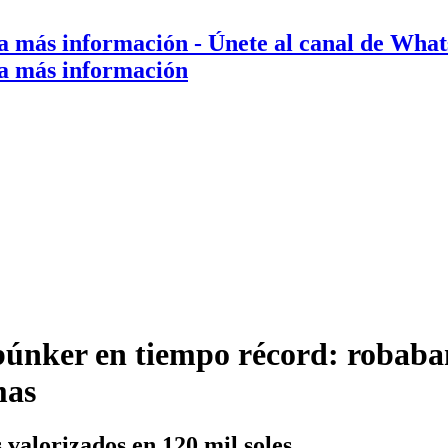
a más información
- Únete al canal de Wha
a más información
 búnker en tiempo récord: robaban
mas
 valorizados en 120 mil soles.