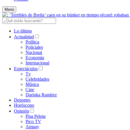
Menú
Lo último
Actualidad
Política
Policiales
Nacional
Economía
Internacional
Espectáculos
Tv
Celebridades
Música
Cine
Darinka Ramírez
Deportes
Horóscopo
Opinión
Pisa Pelota
Pico TV
Ampay