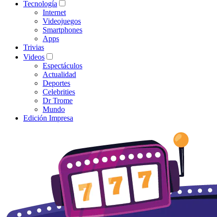
Tecnología
Internet
Videojuegos
Smartphones
Apps
Trivias
Videos
Espectáculos
Actualidad
Deportes
Celebrities
Dr Trome
Mundo
Edición Impresa