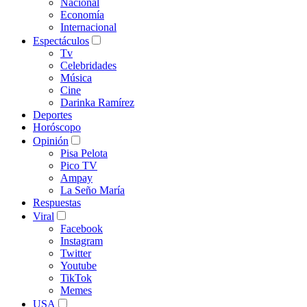
Nacional
Economía
Internacional
Espectáculos
Tv
Celebridades
Música
Cine
Darinka Ramírez
Deportes
Horóscopo
Opinión
Pisa Pelota
Pico TV
Ampay
La Seño María
Respuestas
Viral
Facebook
Instagram
Twitter
Youtube
TikTok
Memes
USA