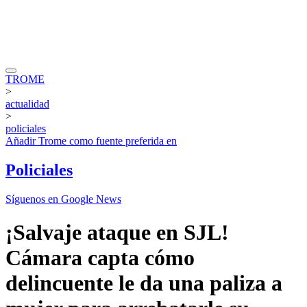
TROME
>
actualidad
>
policiales
Añadir
Trome
como fuente preferida en
Policiales
Síguenos en Google News
¡Salvaje ataque en SJL!
Cámara capta cómo
delincuente le da una paliza a