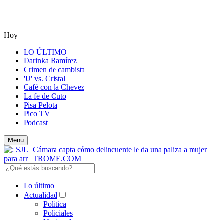
Hoy
LO ÚLTIMO
Darinka Ramírez
Crimen de cambista
'U' vs. Cristal
Café con la Chevez
La fe de Cuto
Pisa Pelota
Pico TV
Podcast
Menú
Lo último
Actualidad
Política
Policiales