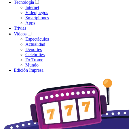
Tecnología
Internet
Videojuegos
Smartphones
Apps
Trivias
Videos
Espectáculos
Actualidad
Deportes
Celebrities
Dr Trome
Mundo
Edición Impresa