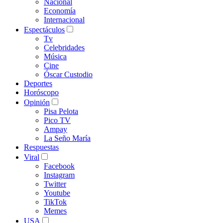
Nacional
Economía
Internacional
Espectáculos
Tv
Celebridades
Música
Cine
Óscar Custodio
Deportes
Horóscopo
Opinión
Pisa Pelota
Pico TV
Ampay
La Seño María
Respuestas
Viral
Facebook
Instagram
Twitter
Youtube
TikTok
Memes
USA