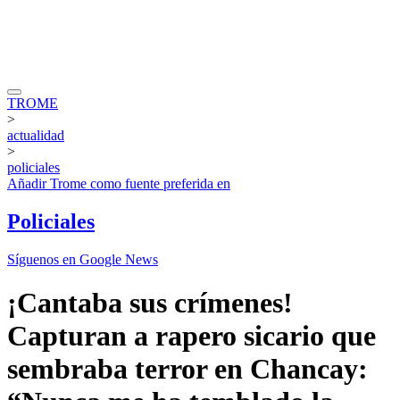
TROME
>
actualidad
>
policiales
Añadir
Trome
como fuente preferida en
Policiales
Síguenos en Google News
¡Cantaba sus crímenes!
Capturan a rapero sicario que
sembraba terror en Chancay: