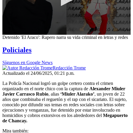
0
Detenido 'El Araco': Rapero narra su vida criminal en letras y redes
seconds
of
Policiales
3
minutes,
5
Síguenos en Google News
seconds
Redacción Trome
Actualizado el 24/06/2025, 01:21 p.m.
La Policía Nacional logró un golpe certero contra el crimen
organizado en el norte chico con la captura de
Alexander Miuler
Javier Carrasco Rubio
, alias
‘Miuler Alarako’
, un joven de 22
años que combinaba el reguetón y el rap con el sicariato. El sujeto,
conocido por difundir sus temas en redes sociales con letras sobre
ejecuciones y venganzas, fue detenido por estar involucrado en
homicidios y cobros extorsivos en los alrededores del
Megapuerto
de Chancay.
Mira también: