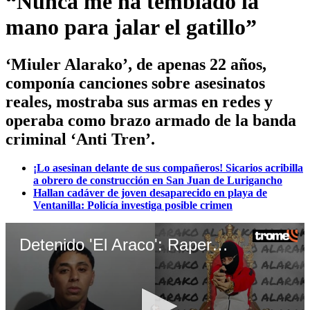
“Nunca me ha temblado la
mano para jalar el gatillo”
‘Miuler Alarako’, de apenas 22 años,
componía canciones sobre asesinatos
reales, mostraba sus armas en redes y
operaba como brazo armado de la banda
criminal ‘Anti Tren’.
¡Lo asesinan delante de sus compañeros! Sicarios acribilla
a obrero de construcción en San Juan de Lurigancho
Hallan cadáver de joven desaparecido en playa de
Ventanilla: Policía investiga posible crimen
Detenido 'El Araco': Rapero narra su vida criminal en letras y redes