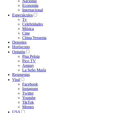
Nacional
Economía
Internacional
Espectáculos
Tv
Celebridades
Música
Cine
China Yessenia
Deportes
Horóscopo
Opinión
Pisa Pelota
Pico TV
Ampay
La Seño María
Respuestas
Viral
Facebook
Instagram
Twitter
Youtube
TikTok
Memes
USA