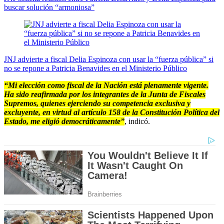
buscar solución “armoniosa”
JNJ advierte a fiscal Delia Espinoza con usar la “fuerza pública” si
no se repone a Patricia Benavides en el Ministerio Público
“Mi elección como fiscal de la Nación está plenamente vigente.
Ha sido reafirmada por los integrantes de la Junta de Fiscales
Supremos, quienes ejerciendo su competencia exclusiva y
excluyente, en virtud al artículo 158 de la Constitución Política del
Estado, me eligió democráticamente”
, indicó.