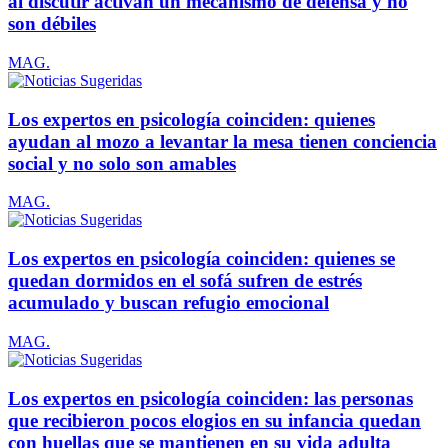
al discutir activan un mecanismo de defensa y no
son débiles
MAG.
Los expertos en psicología coinciden: quienes
ayudan al mozo a levantar la mesa tienen conciencia
social y no solo son amables
MAG.
Los expertos en psicología coinciden: quienes se
quedan dormidos en el sofá sufren de estrés
acumulado y buscan refugio emocional
MAG.
Los expertos en psicología coinciden: las personas
que recibieron pocos elogios en su infancia quedan
con huellas que se mantienen en su vida adulta