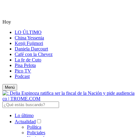
Hoy
LO ÚLTIMO
China Yessenia
Kenji Fujimori
Daniela Darcourt
Café con la Chevez
La fe de Cuto
Pisa Pelota
Pico TV
Podcast
Menú
Lo último
Actualidad
Política
Policiales