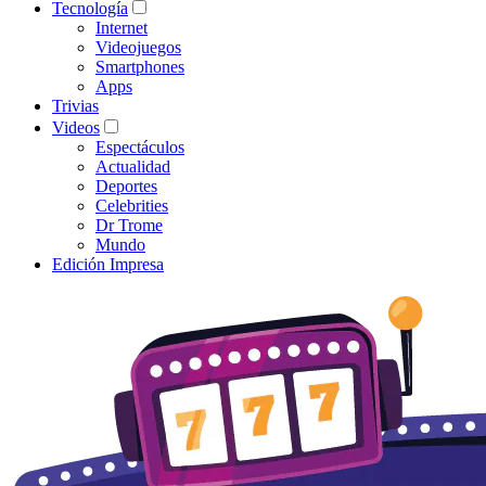
Tecnología
Internet
Videojuegos
Smartphones
Apps
Trivias
Videos
Espectáculos
Actualidad
Deportes
Celebrities
Dr Trome
Mundo
Edición Impresa