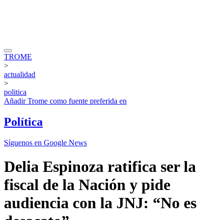
TROME
>
actualidad
>
politica
Añadir
Trome
como fuente preferida en
Política
Síguenos en Google News
Delia Espinoza ratifica ser la
fiscal de la Nación y pide
audiencia con la JNJ: “No es