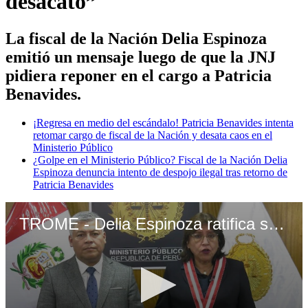
desacato”
La fiscal de la Nación Delia Espinoza
emitió un mensaje luego de que la JNJ
pidiera reponer en el cargo a Patricia
Benavides.
¡Regresa en medio del escándalo! Patricia Benavides intenta
retomar cargo de fiscal de la Nación y desata caos en el
Ministerio Público
¿Golpe en el Ministerio Público? Fiscal de la Nación Delia
Espinoza denuncia intento de despojo ilegal tras retorno de
Patricia Benavides
TROME - Delia Espinoza ratifica ser la fiscal de la Nación y pide audiencia con la JNJ: “No es desacato, es la ley”