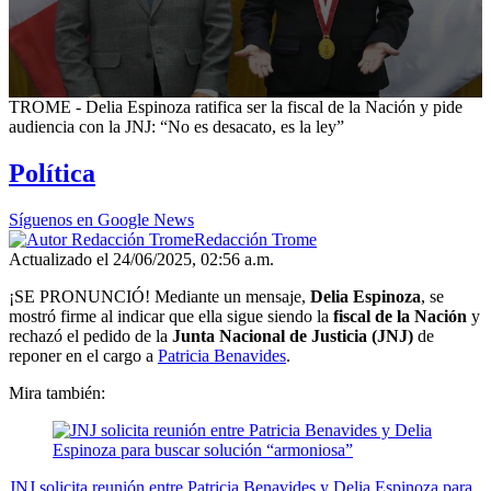
0
TROME - Delia Espinoza ratifica ser la fiscal de la Nación y pide
seconds
audiencia con la JNJ: “No es desacato, es la ley”
of
5
Política
minutes,
27
seconds
Síguenos en Google News
Redacción Trome
Actualizado el 24/06/2025, 02:56 a.m.
¡SE PRONUNCIÓ! Mediante un mensaje,
Delia Espinoza
, se
mostró firme al indicar que ella sigue siendo la
fiscal de la Nación
y
rechazó el pedido de la
Junta Nacional de Justicia (JNJ)
de
reponer en el cargo a
Patricia Benavides
.
Mira también:
JNJ solicita reunión entre Patricia Benavides y Delia Espinoza para