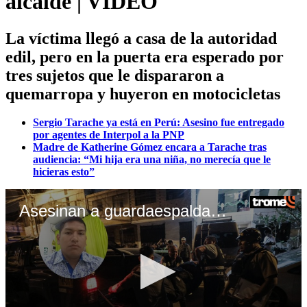
alcalde | VIDEO
La víctima llegó a casa de la autoridad
edil, pero en la puerta era esperado por
tres sujetos que le dispararon a
quemarropa y huyeron en motocicletas
Sergio Tarache ya está en Perú: Asesino fue entregado
por agentes de Interpol a la PNP
Madre de Katherine Gómez encara a Tarache tras
audiencia: “Mi hija era una niña, no merecía que le
hicieras esto”
Asesinan a guardaespaldas de teniente alcalde de San Juan de Lurigancho