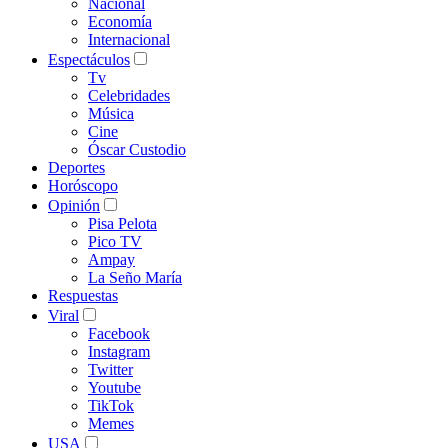
Nacional
Economía
Internacional
Espectáculos
Tv
Celebridades
Música
Cine
Óscar Custodio
Deportes
Horóscopo
Opinión
Pisa Pelota
Pico TV
Ampay
La Seño María
Respuestas
Viral
Facebook
Instagram
Twitter
Youtube
TikTok
Memes
USA