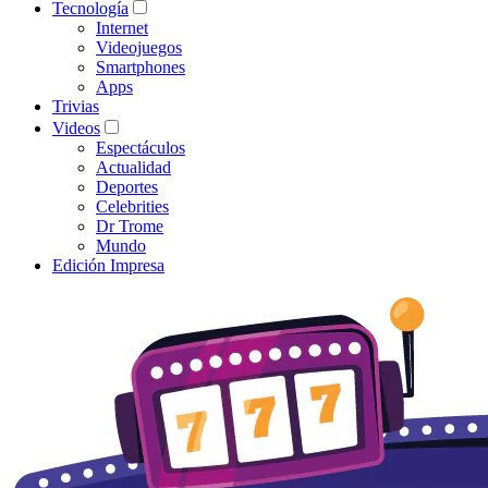
Tecnología
Internet
Videojuegos
Smartphones
Apps
Trivias
Videos
Espectáculos
Actualidad
Deportes
Celebrities
Dr Trome
Mundo
Edición Impresa