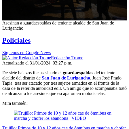
0
Asesinan a guardaespaldas de teniente alcalde de San Juan de
seconds
Lurigancho
of
4
Policiales
minutes,
27
seconds
Síguenos en Google News
Redacción Trome
Actualizado el 31/01/2024, 03:27 p.m.
De siete balazos fue asesinado el
guardaespaldas
del teniente
alcalde del distrito de
San Juan de Lurigancho
, Juan José Prado
Tapia, tras ser atacado por tres sujetos armados en el frontis de la
casa de la referida autoridad edil. Un amigo que lo acompañaba trató
de alcanzar a los asesinos que escaparon en motocicletas.
Mira también:
Trujillo: Primos de 10 y 12 años cae de ómnibus en marcha y chofer