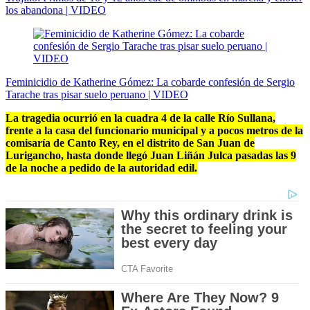
los abandona | VIDEO
Feminicidio de Katherine Gómez: La cobarde confesión de Sergio
Tarache tras pisar suelo peruano | VIDEO
La tragedia ocurrió en la cuadra 4 de la calle Río Sullana,
frente a la casa del funcionario municipal y a pocos metros de la
comisaría de Canto Rey, en el distrito de San Juan de
Lurigancho, hasta donde llegó Juan Liñán Julca pasadas las 9
de la noche a pedido de la autoridad edil.