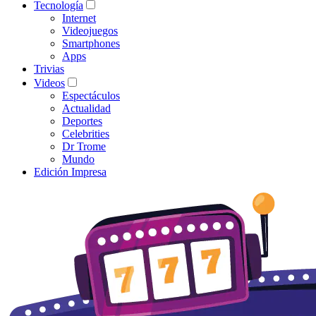
Tecnología
Internet
Videojuegos
Smartphones
Apps
Trivias
Videos
Espectáculos
Actualidad
Deportes
Celebrities
Dr Trome
Mundo
Edición Impresa