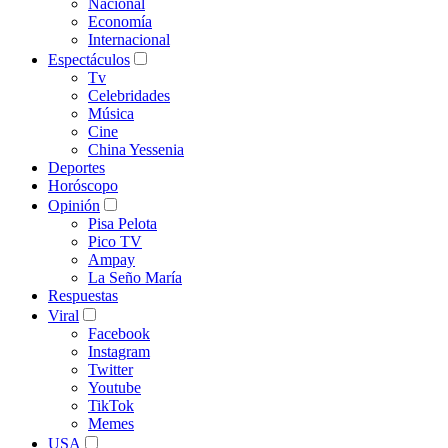
Nacional
Economía
Internacional
Espectáculos
Tv
Celebridades
Música
Cine
China Yessenia
Deportes
Horóscopo
Opinión
Pisa Pelota
Pico TV
Ampay
La Seño María
Respuestas
Viral
Facebook
Instagram
Twitter
Youtube
TikTok
Memes
USA