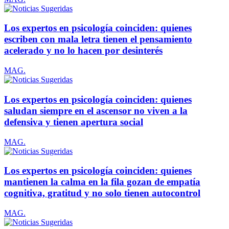
Los expertos en psicología coinciden: quienes
escriben con mala letra tienen el pensamiento
acelerado y no lo hacen por desinterés
MAG.
Los expertos en psicología coinciden: quienes
saludan siempre en el ascensor no viven a la
defensiva y tienen apertura social
MAG.
Los expertos en psicología coinciden: quienes
mantienen la calma en la fila gozan de empatía
cognitiva, gratitud y no solo tienen autocontrol
MAG.