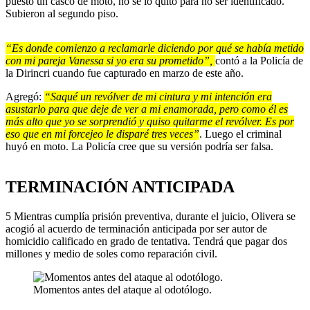
puesto un casco de moto, no se lo quitó para no ser identificado.
Subieron al segundo piso.
“Es donde comienzo a reclamarle diciendo por qué se había metido
con mi pareja Vanessa si yo era su prometido”,
contó a la Policía de
la Dirincri cuando fue capturado en marzo de este año.
Agregó:
“Saqué un revólver de mi cintura y mi intención era
asustarlo para que deje de ver a mi enamorada, pero como él es
más alto que yo se sorprendió y quiso quitarme el revólver. Es por
eso que en mi forcejeo le disparé tres veces”
. Luego el criminal
huyó en moto. La Policía cree que su versión podría ser falsa.
TERMINACIÓN ANTICIPADA
5 Mientras cumplía prisión preventiva, durante el juicio, Olivera se
acogió al acuerdo de terminación anticipada por ser autor de
homicidio calificado en grado de tentativa. Tendrá que pagar dos
millones y medio de soles como reparación civil.
Momentos antes del ataque al odotólogo.