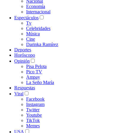
Nacional
Economía
Internacional
Espectáculos
Tv
Celebridades
Música
Cine
Darinka Ramírez
Deportes
Horóscopo
Opinión
Pisa Pelota
Pico TV
Ampay
La Seño María
Respuestas
Viral
Facebook
Instagram
Twitter
Youtube
TikTok
Memes
USA