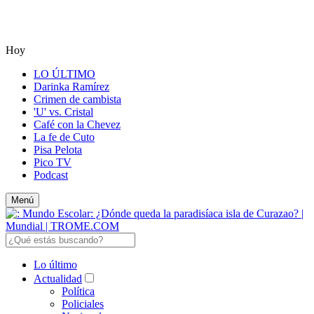
Hoy
LO ÚLTIMO
Darinka Ramírez
Crimen de cambista
'U' vs. Cristal
Café con la Chevez
La fe de Cuto
Pisa Pelota
Pico TV
Podcast
Menú
Lo último
Actualidad
Política
Policiales