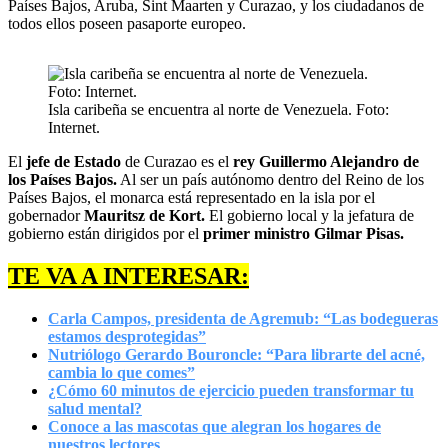
Países Bajos, Aruba, Sint Maarten y Curazao, y los ciudadanos de
todos ellos poseen pasaporte europeo.
Isla caribeña se encuentra al norte de Venezuela. Foto:
Internet.
El
jefe de Estado
de Curazao es el
rey Guillermo Alejandro de
los Países Bajos.
Al ser un país autónomo dentro del Reino de los
Países Bajos, el monarca está representado en la isla por el
gobernador
Mauritsz de Kort.
El gobierno local y la jefatura de
gobierno están dirigidos por el
primer ministro Gilmar Pisas.
TE VA A INTERESAR:
Carla Campos, presidenta de Agremub: “Las bodegueras
estamos desprotegidas”
Nutriólogo Gerardo Bouroncle: “Para librarte del acné,
cambia lo que comes”
¿Cómo 60 minutos de ejercicio pueden transformar tu
salud mental?
Conoce a las mascotas que alegran los hogares de
nuestros lectores