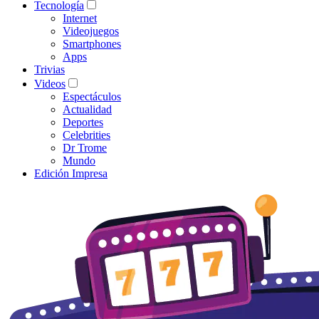
Tecnología
Internet
Videojuegos
Smartphones
Apps
Trivias
Videos
Espectáculos
Actualidad
Deportes
Celebrities
Dr Trome
Mundo
Edición Impresa