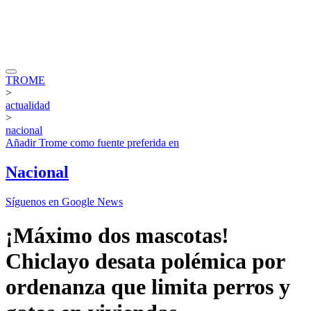
TROME
>
actualidad
>
nacional
Añadir
Trome
como fuente preferida en
Nacional
Síguenos en Google News
¡Máximo dos mascotas!
Chiclayo desata polémica por
ordenanza que limita perros y