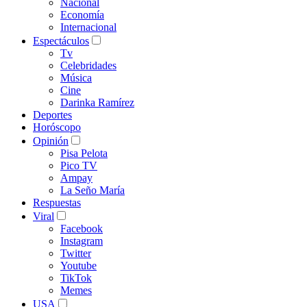
Nacional
Economía
Internacional
Espectáculos
Tv
Celebridades
Música
Cine
Darinka Ramírez
Deportes
Horóscopo
Opinión
Pisa Pelota
Pico TV
Ampay
La Seño María
Respuestas
Viral
Facebook
Instagram
Twitter
Youtube
TikTok
Memes
USA