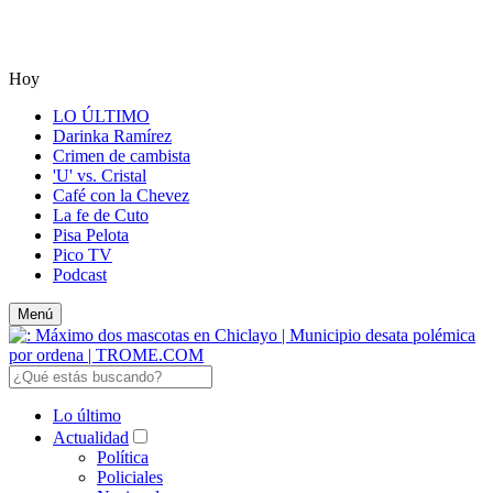
Hoy
LO ÚLTIMO
Darinka Ramírez
Crimen de cambista
'U' vs. Cristal
Café con la Chevez
La fe de Cuto
Pisa Pelota
Pico TV
Podcast
Menú
Lo último
Actualidad
Política
Policiales