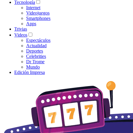
Tecnología
Internet
Videojuegos
Smartphones
Apps
Trivias
Videos
Espectáculos
Actualidad
Deportes
Celebrities
Dr Trome
Mundo
Edición Impresa