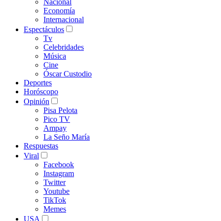
Nacional
Economía
Internacional
Espectáculos
Tv
Celebridades
Música
Cine
Óscar Custodio
Deportes
Horóscopo
Opinión
Pisa Pelota
Pico TV
Ampay
La Seño María
Respuestas
Viral
Facebook
Instagram
Twitter
Youtube
TikTok
Memes
USA