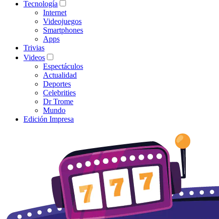
Tecnología
Internet
Videojuegos
Smartphones
Apps
Trivias
Videos
Espectáculos
Actualidad
Deportes
Celebrities
Dr Trome
Mundo
Edición Impresa