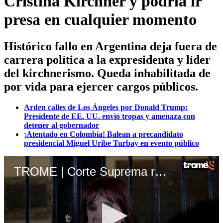
Cristina Kirchner y podría ir
presa en cualquier momento
Histórico fallo en Argentina deja fuera de
carrera política a la expresidenta y líder
del kirchnerismo. Queda inhabilitada de
por vida para ejercer cargos públicos.
Arden calles de Los Ángeles por Donald Trump:
Presidente de EE. UU. envió tropas y amenaza con
detener al gobernador
¡Atentado en Colombia! Balean a precandidato
presidencial Miguel Uribe Turbay en evento público
TROME | Corte Suprema ratifica condena contra Cristina Kirchner. Video: Canal N