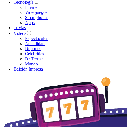
Tecnología
Internet
Videojuegos
Smartphones
Apps
Trivias
Videos
Espectáculos
Actualidad
Deportes
Celebrities
Dr Trome
Mundo
Edición Impresa