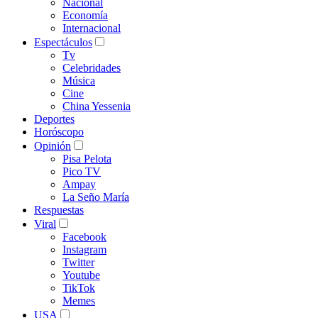
Nacional
Economía
Internacional
Espectáculos
Tv
Celebridades
Música
Cine
China Yessenia
Deportes
Horóscopo
Opinión
Pisa Pelota
Pico TV
Ampay
La Seño María
Respuestas
Viral
Facebook
Instagram
Twitter
Youtube
TikTok
Memes
USA