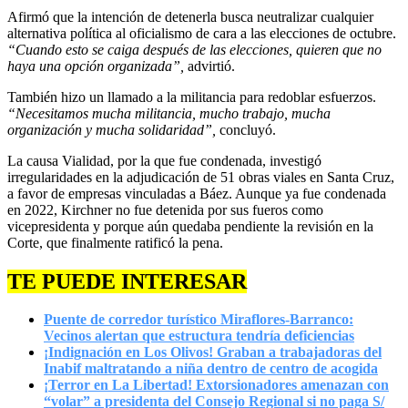
Afirmó que la intención de detenerla busca neutralizar cualquier
alternativa política al oficialismo de cara a las elecciones de octubre.
“Cuando esto se caiga después de las elecciones, quieren que no
haya una opción organizada”,
advirtió.
También hizo un llamado a la militancia para redoblar esfuerzos.
“Necesitamos mucha militancia, mucho trabajo, mucha
organización y mucha solidaridad”,
concluyó.
La causa Vialidad, por la que fue condenada, investigó
irregularidades en la adjudicación de 51 obras viales en Santa Cruz,
a favor de empresas vinculadas a Báez. Aunque ya fue condenada
en 2022, Kirchner no fue detenida por sus fueros como
vicepresidenta y porque aún quedaba pendiente la revisión en la
Corte, que finalmente ratificó la pena.
TE PUEDE INTERESAR
Puente de corredor turístico Miraflores-Barranco:
Vecinos alertan que estructura tendría deficiencias
¡Indignación en Los Olivos! Graban a trabajadoras del
Inabif maltratando a niña dentro de centro de acogida
¡Terror en La Libertad! Extorsionadores amenazan con
“volar” a presidenta del Consejo Regional si no paga S/