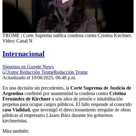
0
TROME | Corte Suprema ratifica condena contra Cristina Kirchner.
seconds
Video: Canal N
of
3
Internacional
minutes,
6
seconds
Síguenos en Google News
Redacción Trome
Actualizado el 10/06/2025, 06:48 p.m.
En una decisión sin precedentes, la
Corte Suprema de Justicia de
Argentina
confirmó por unanimidad la condena contra
Cristina
Fernández de Kirchner
a seis años de prisión e inhabilitación
perpetua para ocupar cargos públicos. El fallo responde al conocido
caso Vialidad,
que investigó el direccionamiento irregular de obras
públicas al empresario Lázaro Báez durante los gobiernos
kirchneristas.
Mira también: