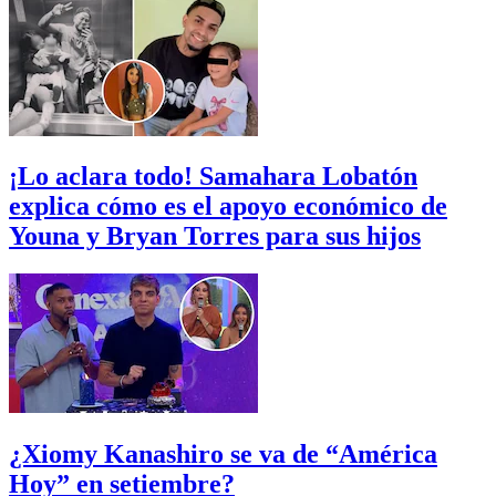
¡Lo aclara todo! Samahara Lobatón
explica cómo es el apoyo económico de
Youna y Bryan Torres para sus hijos
¿Xiomy Kanashiro se va de “América
Hoy” en setiembre?