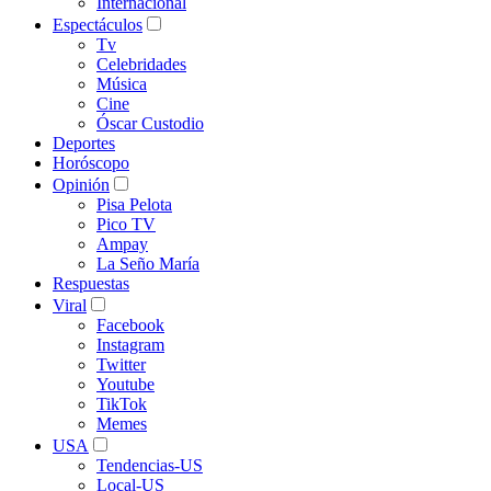
Internacional
Espectáculos
Tv
Celebridades
Música
Cine
Óscar Custodio
Deportes
Horóscopo
Opinión
Pisa Pelota
Pico TV
Ampay
La Seño María
Respuestas
Viral
Facebook
Instagram
Twitter
Youtube
TikTok
Memes
USA
Tendencias-US
Local-US