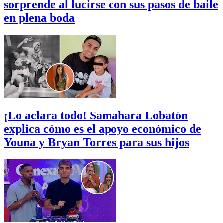
sorprende al lucirse con sus pasos de baile
en plena boda
¡Lo aclara todo! Samahara Lobatón
explica cómo es el apoyo económico de
Youna y Bryan Torres para sus hijos