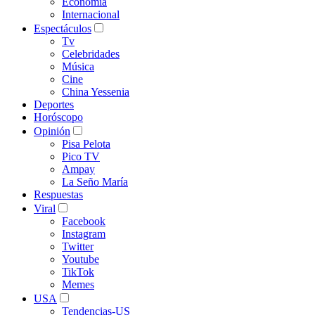
Economía
Internacional
Espectáculos
Tv
Celebridades
Música
Cine
China Yessenia
Deportes
Horóscopo
Opinión
Pisa Pelota
Pico TV
Ampay
La Seño María
Respuestas
Viral
Facebook
Instagram
Twitter
Youtube
TikTok
Memes
USA
Tendencias-US