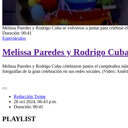
0
Melissa Paredes y Rodrigo Cuba se volvieron a juntar para celebrar e
seconds
Duración:
00:41
of
Espectáculos
41
seconds
Volume
Melissa Paredes y Rodrigo Cuba 
90%
Melissa Paredes y Rodrigo Cuba celebraron juntos el cumpleaños númer
fotografías de la gran celebración en sus redes sociales. (Video: Amé
Redacción Trome
28 oct 2024, 06:43 p.m.
Duración:
00:41
PLAYLIST