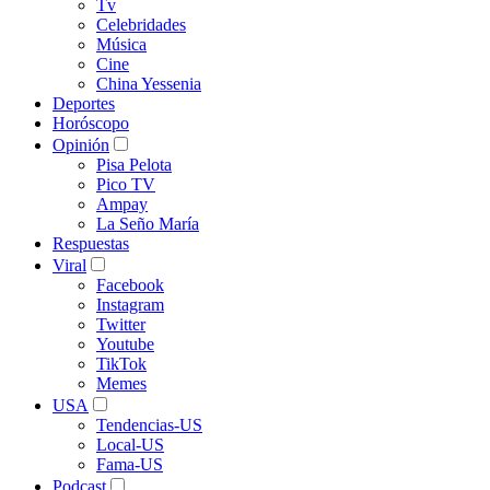
Tv
Celebridades
Música
Cine
China Yessenia
Deportes
Horóscopo
Opinión
Pisa Pelota
Pico TV
Ampay
La Seño María
Respuestas
Viral
Facebook
Instagram
Twitter
Youtube
TikTok
Memes
USA
Tendencias-US
Local-US
Fama-US
Podcast