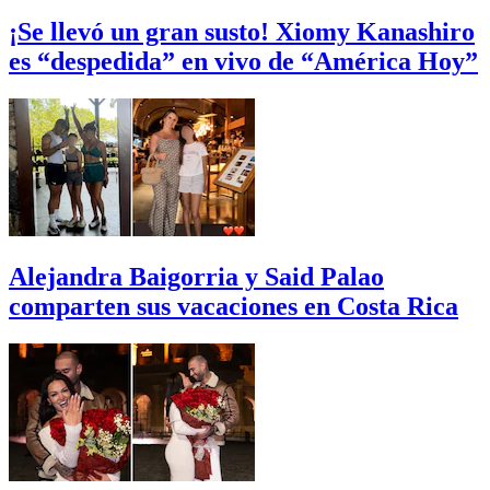
¡Se llevó un gran susto! Xiomy Kanashiro
es “despedida” en vivo de “América Hoy”
Alejandra Baigorria y Said Palao
comparten sus vacaciones en Costa Rica