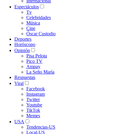
Internacional
Espectáculos
Tv
Celebridades
Música
Cine
Óscar Custodio
Deportes
Horóscopo
Opinión
Pisa Pelota
Pico TV
Ampay
La Seño María
Respuestas
Viral
Facebook
Instagram
Twitter
Youtube
TikTok
Memes
USA
Tendencias-US
Local-US