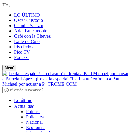
Hoy
LO ÚLTIMO
Óscar Custodio
Claudia Salazar
Ariel Bracamonte
Café con la Chevez
La fe de Cuto
Pisa Pelota
Pico TV
Podcast
Menú
Lo último
Actualidad
Política
Policiales
Nacional
Economía