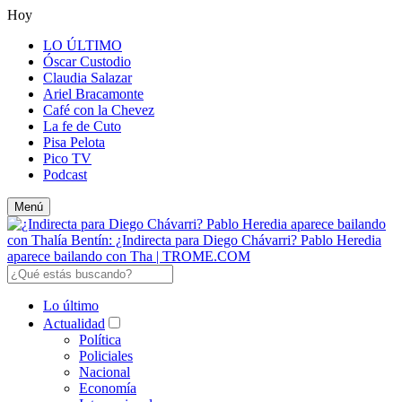
Hoy
LO ÚLTIMO
Óscar Custodio
Claudia Salazar
Ariel Bracamonte
Café con la Chevez
La fe de Cuto
Pisa Pelota
Pico TV
Podcast
Menú
Lo último
Actualidad
Política
Policiales
Nacional
Economía