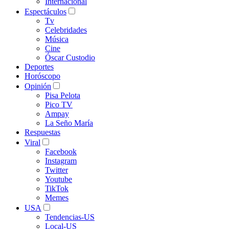
Internacional
Espectáculos
Tv
Celebridades
Música
Cine
Óscar Custodio
Deportes
Horóscopo
Opinión
Pisa Pelota
Pico TV
Ampay
La Seño María
Respuestas
Viral
Facebook
Instagram
Twitter
Youtube
TikTok
Memes
USA
Tendencias-US
Local-US