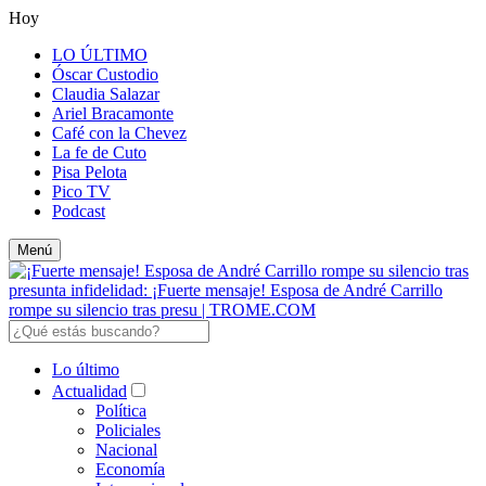
Hoy
LO ÚLTIMO
Óscar Custodio
Claudia Salazar
Ariel Bracamonte
Café con la Chevez
La fe de Cuto
Pisa Pelota
Pico TV
Podcast
Menú
Lo último
Actualidad
Política
Policiales
Nacional
Economía