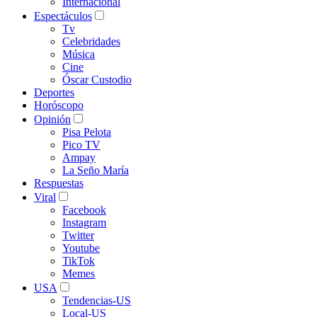
Internacional
Espectáculos
Tv
Celebridades
Música
Cine
Óscar Custodio
Deportes
Horóscopo
Opinión
Pisa Pelota
Pico TV
Ampay
La Seño María
Respuestas
Viral
Facebook
Instagram
Twitter
Youtube
TikTok
Memes
USA
Tendencias-US
Local-US