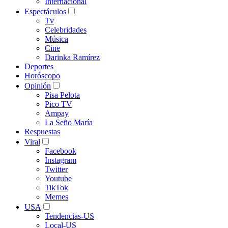
Internacional
Espectáculos
Tv
Celebridades
Música
Cine
Darinka Ramírez
Deportes
Horóscopo
Opinión
Pisa Pelota
Pico TV
Ampay
La Seño María
Respuestas
Viral
Facebook
Instagram
Twitter
Youtube
TikTok
Memes
USA
Tendencias-US
Local-US