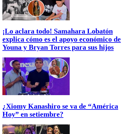
¡Lo aclara todo! Samahara Lobatón
explica cómo es el apoyo económico de
Youna y Bryan Torres para sus hijos
¿Xiomy Kanashiro se va de “América
Hoy” en setiembre?