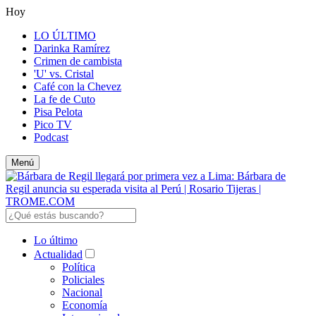
Hoy
LO ÚLTIMO
Darinka Ramírez
Crimen de cambista
'U' vs. Cristal
Café con la Chevez
La fe de Cuto
Pisa Pelota
Pico TV
Podcast
Menú
Lo último
Actualidad
Política
Policiales
Nacional
Economía