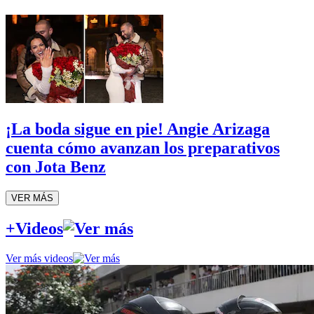
¡La boda sigue en pie! Angie Arizaga
cuenta cómo avanzan los preparativos
con Jota Benz
VER MÁS
+Videos
Ver más videos