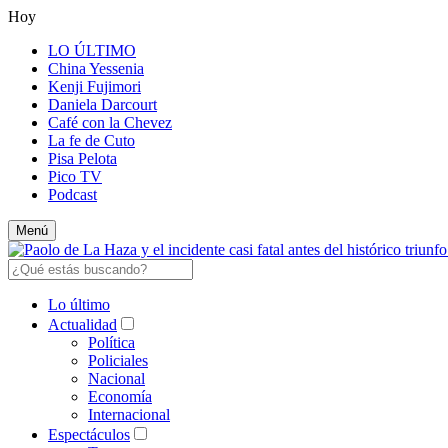
Hoy
LO ÚLTIMO
China Yessenia
Kenji Fujimori
Daniela Darcourt
Café con la Chevez
La fe de Cuto
Pisa Pelota
Pico TV
Podcast
Menú
Lo último
Actualidad
Política
Policiales
Nacional
Economía
Internacional
Espectáculos