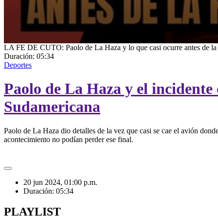
0
LA FE DE CUTO: Paolo de La Haza y lo que casi ocurre antes de la
seconds
Duración:
05:34
of
Deportes
5
minutes,
Paolo de La Haza y el incidente 
34
seconds
Volume
90%
Sudamericana
Paolo de La Haza dio detalles de la vez que casi se cae el avión don
acontecimiento no podían perder ese final.
20 jun 2024, 01:00 p.m.
Duración:
05:34
PLAYLIST