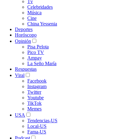
Tv
Celebridades
Música
Cine
China Yessenia
Deportes
Horóscopo
Opinión
Pisa Pelota
Pico TV
Ampay
La Seño María
Respuestas
Viral
Facebook
Instagram
Twitter
Youtube
TikTok
Memes
USA
Tendencias-US
Local-US
Fama-US
Podcast