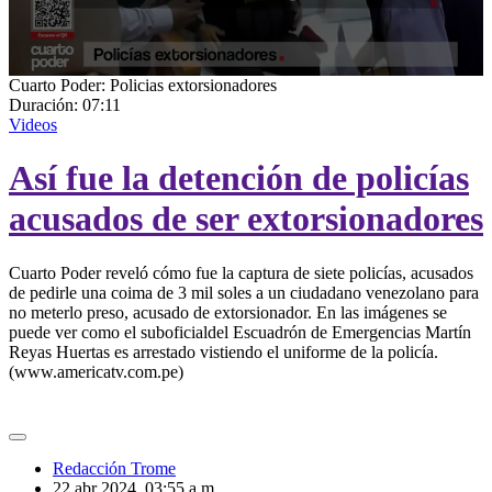
0
Cuarto Poder: Policias extorsionadores
seconds
Duración:
07:11
of
Videos
7
minutes,
Así fue la detención de policías
11
seconds
acusados de ser extorsionadores
Cuarto Poder reveló cómo fue la captura de siete policías, acusados
de pedirle una coima de 3 mil soles a un ciudadano venezolano para
no meterlo preso, acusado de extorsionador. En las imágenes se
puede ver como el suboficialdel Escuadrón de Emergencias Martín
Reyas Huertas es arrestado vistiendo el uniforme de la policía.
(www.americatv.com.pe)
Redacción Trome
22 abr 2024, 03:55 a.m.