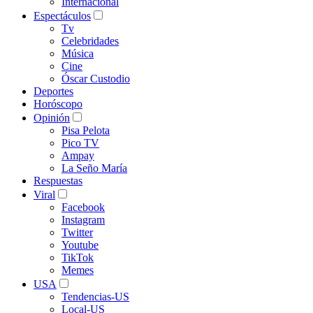
Internacional
Espectáculos
Tv
Celebridades
Música
Cine
Óscar Custodio
Deportes
Horóscopo
Opinión
Pisa Pelota
Pico TV
Ampay
La Seño María
Respuestas
Viral
Facebook
Instagram
Twitter
Youtube
TikTok
Memes
USA
Tendencias-US
Local-US