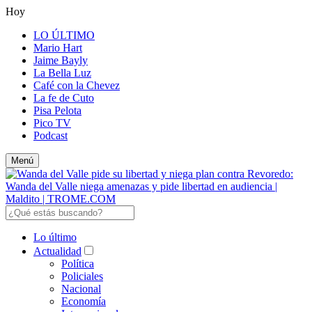
Hoy
LO ÚLTIMO
Mario Hart
Jaime Bayly
La Bella Luz
Café con la Chevez
La fe de Cuto
Pisa Pelota
Pico TV
Podcast
Menú
Lo último
Actualidad
Política
Policiales
Nacional
Economía