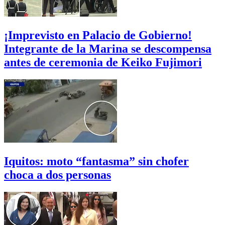
¡Imprevisto en Palacio de Gobierno!
Integrante de la Marina se descompensa
antes de ceremonia de Keiko Fujimori
Iquitos: moto “fantasma” sin chofer
choca a dos personas