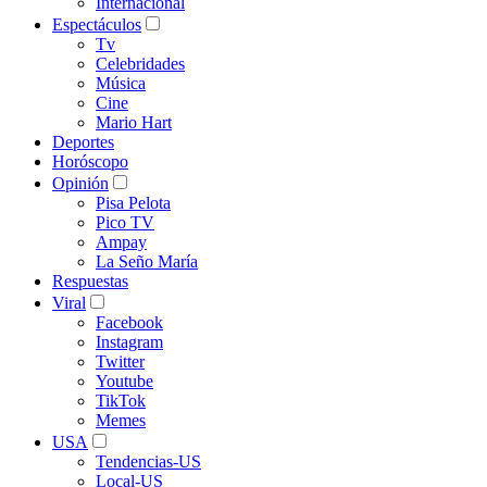
Internacional
Espectáculos
Tv
Celebridades
Música
Cine
Mario Hart
Deportes
Horóscopo
Opinión
Pisa Pelota
Pico TV
Ampay
La Seño María
Respuestas
Viral
Facebook
Instagram
Twitter
Youtube
TikTok
Memes
USA
Tendencias-US
Local-US