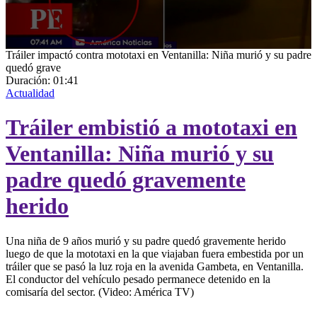
0
Tráiler impactó contra mototaxi en Ventanilla: Niña murió y su padre
seconds
quedó grave
of
Duración:
01:41
1
Actualidad
minute,
41
Tráiler embistió a mototaxi en
seconds
Ventanilla: Niña murió y su
padre quedó gravemente
herido
Una niña de 9 años murió y su padre quedó gravemente herido
luego de que la mototaxi en la que viajaban fuera embestida por un
tráiler que se pasó la luz roja en la avenida Gambeta, en Ventanilla.
El conductor del vehículo pesado permanece detenido en la
comisaría del sector. (Video: América TV)