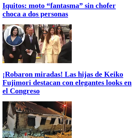
Iquitos: moto “fantasma” sin chofer
choca a dos personas
¡Robaron miradas! Las hijas de Keiko
Fujimori destacan con elegantes looks en
el Congreso