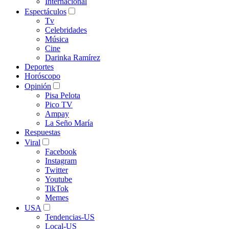
Internacional
Espectáculos
Tv
Celebridades
Música
Cine
Darinka Ramírez
Deportes
Horóscopo
Opinión
Pisa Pelota
Pico TV
Ampay
La Seño María
Respuestas
Viral
Facebook
Instagram
Twitter
Youtube
TikTok
Memes
USA
Tendencias-US
Local-US