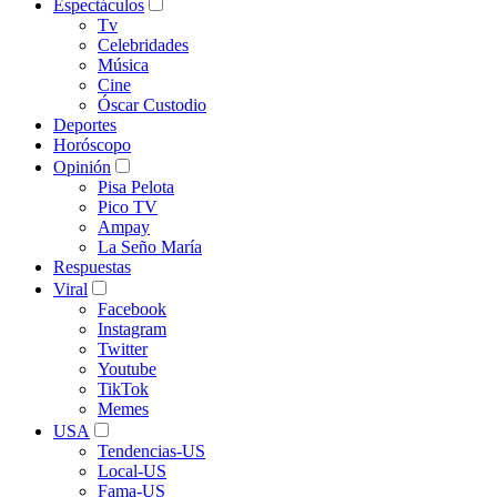
Espectáculos
Tv
Celebridades
Música
Cine
Óscar Custodio
Deportes
Horóscopo
Opinión
Pisa Pelota
Pico TV
Ampay
La Seño María
Respuestas
Viral
Facebook
Instagram
Twitter
Youtube
TikTok
Memes
USA
Tendencias-US
Local-US
Fama-US