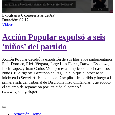
0
Expulsan a 6 congresistas de AP
seconds
Duración:
02:17
of
Videos
2
minutes,
Acción Popular expulsó a seis
17
seconds
‘niños’ del partido
Acción Popular decidió la expulsión de sus filas a los parlamentarios
Raúl Doroteo, Elvis Vergara, Jorge Luis Flores, Darwin Espinoza,
Illich López y Juan Carlos Mori por estar implicado en el caso Los
Niños. El dirigente Edmundo del Águila dijo que el proceso se
inició en la Secretaría Nacional de Disciplina del partido y luego a la
primera sala del Tribunal de Disciplina hizo diligencias, que adoptó
el acuerdo de separación por ‘traición al partido.’
(www.tvperu.gob.pe)
Redacción Trome