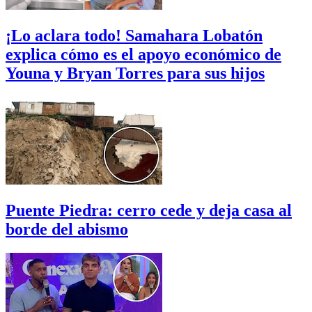
¡Lo aclara todo! Samahara Lobatón
explica cómo es el apoyo económico de
Youna y Bryan Torres para sus hijos
Puente Piedra: cerro cede y deja casa al
borde del abismo