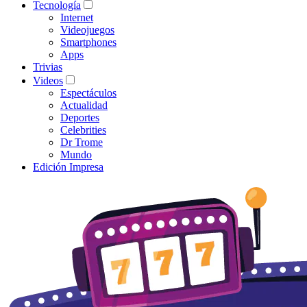
Tecnología
Internet
Videojuegos
Smartphones
Apps
Trivias
Videos
Espectáculos
Actualidad
Deportes
Celebrities
Dr Trome
Mundo
Edición Impresa