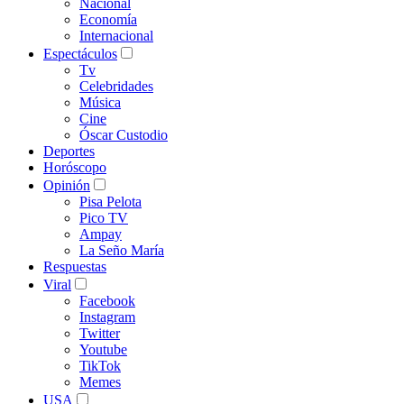
Nacional
Economía
Internacional
Espectáculos
Tv
Celebridades
Música
Cine
Óscar Custodio
Deportes
Horóscopo
Opinión
Pisa Pelota
Pico TV
Ampay
La Seño María
Respuestas
Viral
Facebook
Instagram
Twitter
Youtube
TikTok
Memes
USA