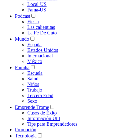
Local-US
Fama-US
Podcast
Fiesta
Las calientitas
La Fe De Cuto
Mundo
España
Estados Unidos
Internacional
México
Familia
Escuela
Salud
Niños
Trabajo
Tercera Edad
Sexo
Emprende Trome
Casos de Éxito
Información Útil
Tips para Emprendedores
Promoción
Tecnología