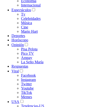
Economía
Internacional
Espectáculos
Tv
Celebridades
Música
Cine
Mario Hart
Deportes
Horóscopo
Opinión
Pisa Pelota
Pico TV
Ampay
La Seño María
Respuestas
Viral
Facebook
Instagram
Twitter
Youtube
TikTok
Memes
USA
Tendencias-US