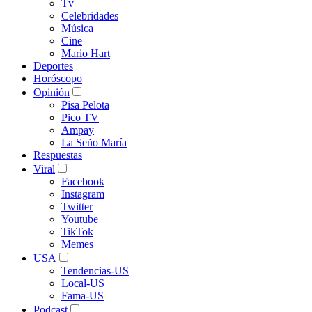
Tv
Celebridades
Música
Cine
Mario Hart
Deportes
Horóscopo
Opinión
Pisa Pelota
Pico TV
Ampay
La Seño María
Respuestas
Viral
Facebook
Instagram
Twitter
Youtube
TikTok
Memes
USA
Tendencias-US
Local-US
Fama-US
Podcast