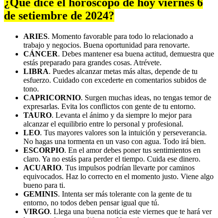
¿Qué dice el horóscopo de hoy viernes 6
de setiembre de 2024?
ARIES
. Momento favorable para todo lo relacionado a
trabajo y negocios. Buena oportunidad para renovarte.
CÁNCER
. Debes mantener esa buena actitud, demuestra que
estás preparado para grandes cosas. Atrévete.
LIBRA
. Puedes alcanzar metas más altas, depende de tu
esfuerzo. Cuidado con excederte en comentarios subidos de
tono.
CAPRICORNIO
. Surgen muchas ideas, no tengas temor de
expresarlas. Evita los conflictos con gente de tu entorno.
TAURO
. Levanta el ánimo y da siempre lo mejor para
alcanzar el equilibrio entre lo personal y profesional.
LEO
. Tus mayores valores son la intuición y perseverancia.
No hagas una tormenta en un vaso con agua. Todo irá bien.
ESCORPIO
. En el amor debes poner tus sentimientos en
claro. Ya no estás para perder el tiempo. Cuida ese dinero.
ACUARIO
. Tus impulsos podrían llevarte por caminos
equivocados. Haz lo correcto en el momento justo. Viene algo
bueno para ti.
GEMINIS
. Intenta ser más tolerante con la gente de tu
entorno, no todos deben pensar igual que tú.
VIRGO
. Llega una buena noticia este viernes que te hará ver