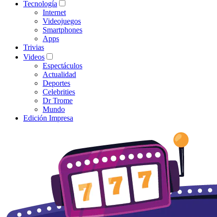
Tecnología
Internet
Videojuegos
Smartphones
Apps
Trivias
Videos
Espectáculos
Actualidad
Deportes
Celebrities
Dr Trome
Mundo
Edición Impresa