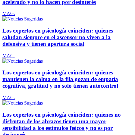
acelerado y no lo hacen por desinterés
MAG.
Los expertos en psicología coinciden: quienes
saludan siempre en el ascensor no viven a la
defensiva y tienen apertura social
MAG.
Los expertos en psicología coinciden: quienes
mantienen la calma en la fila gozan de empatía
cognitiva, gratitud y no solo tienen autocontrol
MAG.
Los expertos en psicología coinciden: quienes no
disfrutan de los abrazos tienen una mayor
sensibilidad a los estímulos físicos y no es por
desinterés