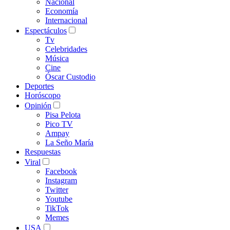
Nacional
Economía
Internacional
Espectáculos
Tv
Celebridades
Música
Cine
Óscar Custodio
Deportes
Horóscopo
Opinión
Pisa Pelota
Pico TV
Ampay
La Seño María
Respuestas
Viral
Facebook
Instagram
Twitter
Youtube
TikTok
Memes
USA