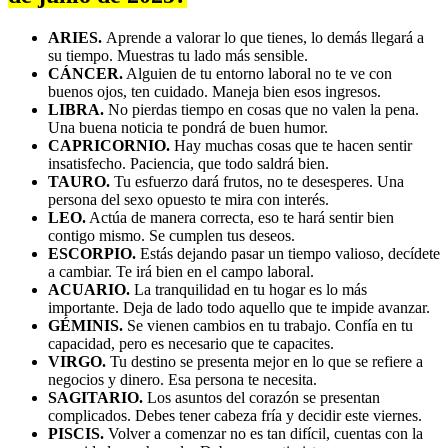
ARIES.
Aprende a valorar lo que tienes, lo demás llegará a
su tiempo. Muestras tu lado más sensible.
CÁNCER.
Alguien de tu entorno laboral no te ve con
buenos ojos, ten cuidado. Maneja bien esos ingresos.
LIBRA.
No pierdas tiempo en cosas que no valen la pena.
Una buena noticia te pondrá de buen humor.
CAPRICORNIO.
Hay muchas cosas que te hacen sentir
insatisfecho. Paciencia, que todo saldrá bien.
TAURO.
Tu esfuerzo dará frutos, no te desesperes. Una
persona del sexo opuesto te mira con interés.
LEO.
Actúa de manera correcta, eso te hará sentir bien
contigo mismo. Se cumplen tus deseos.
ESCORPIO.
Estás dejando pasar un tiempo valioso, decídete
a cambiar. Te irá bien en el campo laboral.
ACUARIO.
La tranquilidad en tu hogar es lo más
importante. Deja de lado todo aquello que te impide avanzar.
GÉMINIS.
Se vienen cambios en tu trabajo. Confía en tu
capacidad, pero es necesario que te capacites.
VIRGO.
Tu destino se presenta mejor en lo que se refiere a
negocios y dinero. Esa persona te necesita.
SAGITARIO.
Los asuntos del corazón se presentan
complicados. Debes tener cabeza fría y decidir este viernes.
PISCIS.
Volver a comenzar no es tan difícil, cuentas con la