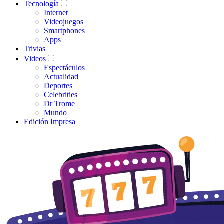
Tecnología
Internet
Videojuegos
Smartphones
Apps
Trivias
Videos
Espectáculos
Actualidad
Deportes
Celebrities
Dr Trome
Mundo
Edición Impresa