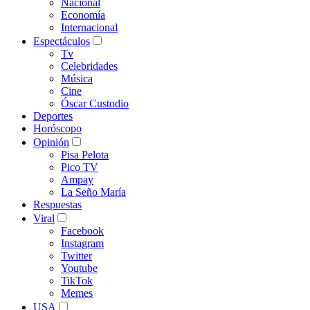
Nacional
Economía
Internacional
Espectáculos
Tv
Celebridades
Música
Cine
Óscar Custodio
Deportes
Horóscopo
Opinión
Pisa Pelota
Pico TV
Ampay
La Seño María
Respuestas
Viral
Facebook
Instagram
Twitter
Youtube
TikTok
Memes
USA