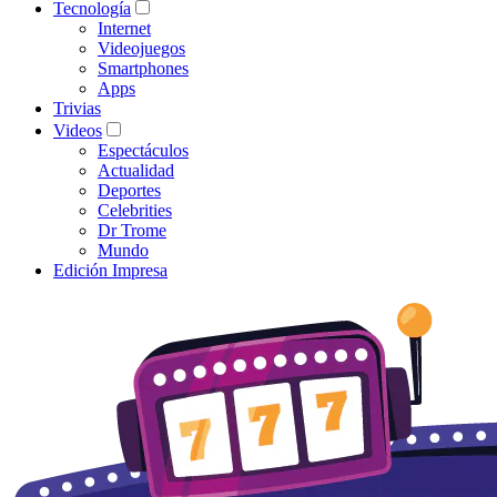
Tecnología
Internet
Videojuegos
Smartphones
Apps
Trivias
Videos
Espectáculos
Actualidad
Deportes
Celebrities
Dr Trome
Mundo
Edición Impresa