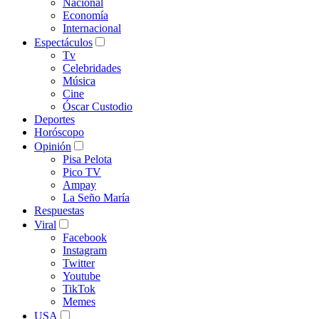
Nacional
Economía
Internacional
Espectáculos
Tv
Celebridades
Música
Cine
Óscar Custodio
Deportes
Horóscopo
Opinión
Pisa Pelota
Pico TV
Ampay
La Seño María
Respuestas
Viral
Facebook
Instagram
Twitter
Youtube
TikTok
Memes
USA