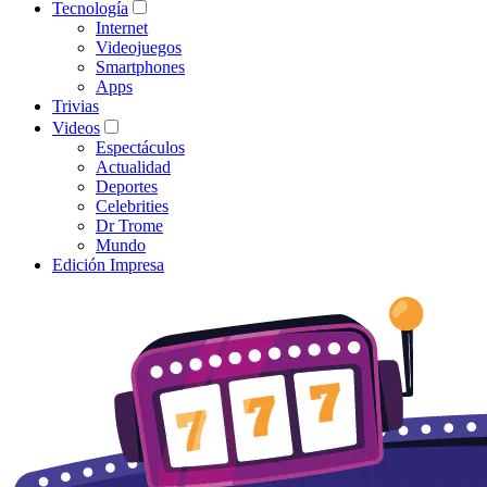
Tecnología
Internet
Videojuegos
Smartphones
Apps
Trivias
Videos
Espectáculos
Actualidad
Deportes
Celebrities
Dr Trome
Mundo
Edición Impresa