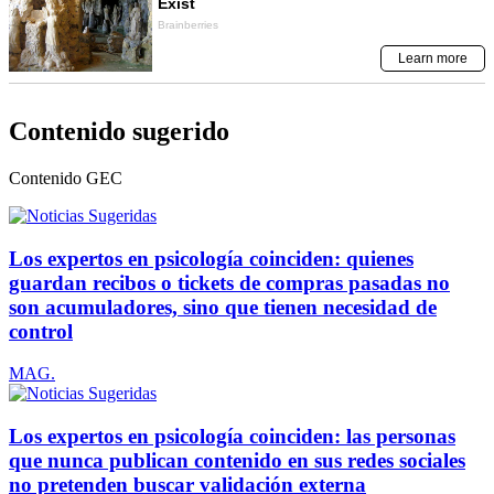
Contenido sugerido
Contenido
GEC
Los expertos en psicología coinciden: quienes
guardan recibos o tickets de compras pasadas no
son acumuladores, sino que tienen necesidad de
control
MAG.
Los expertos en psicología coinciden: las personas
que nunca publican contenido en sus redes sociales
no pretenden buscar validación externa