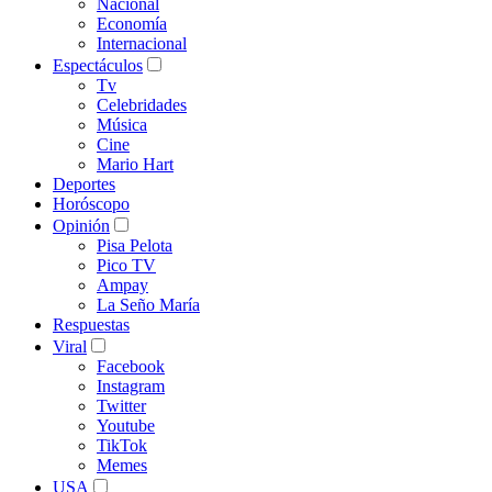
Nacional
Economía
Internacional
Espectáculos
Tv
Celebridades
Música
Cine
Mario Hart
Deportes
Horóscopo
Opinión
Pisa Pelota
Pico TV
Ampay
La Seño María
Respuestas
Viral
Facebook
Instagram
Twitter
Youtube
TikTok
Memes
USA