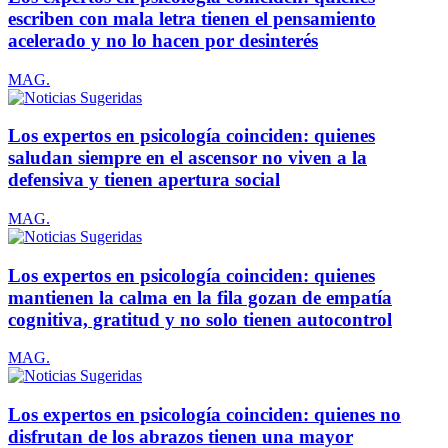
escriben con mala letra tienen el pensamiento
acelerado y no lo hacen por desinterés
MAG.
Los expertos en psicología coinciden: quienes
saludan siempre en el ascensor no viven a la
defensiva y tienen apertura social
MAG.
Los expertos en psicología coinciden: quienes
mantienen la calma en la fila gozan de empatía
cognitiva, gratitud y no solo tienen autocontrol
MAG.
Los expertos en psicología coinciden: quienes no
disfrutan de los abrazos tienen una mayor