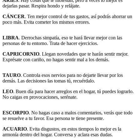
ARIES
. Hay cosas que te molestan, pero a veces lo mejor es
dejarlas pasar. Respira hondo y relájate.
CÁNCER
. Ten mejor control de tus gastos, así podrás ahorrar un
poco más. Evita cometer los mismos errores.
LIBRA
. Derrochas simpatía, eso te hará llevar mejor con las
personas de tu entorno. Trata de hacer ejercicios.
CAPRICORNIO
. Llegan novedades que te harán sentir mejor.
Exprésate con cariño, no hagas sentir mal a los demás.
TAURO
. Controla esos nervios para no dejarte llevar por los
demás. Las decisiones las tomas tú, recuérdalo.
LEO
. Buen día para hacer arreglos en el hogar, tú puedes lograrlo.
No caigas en provocaciones, serénate.
ESCORPIO
. No hagas caso a malos comentarios, verás que todo
se resuelve a tu favor. Esa persona te tiene presente.
ACUARIO
. Evita disgustos, en estos tiempos lo mejor es la
armonía dentro del hogar. Conversa y aclara esas dudas.