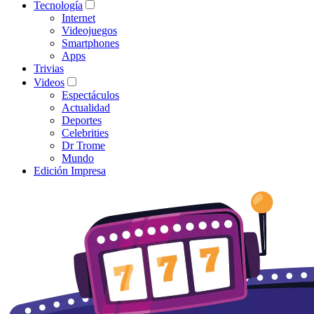
Tecnología
Internet
Videojuegos
Smartphones
Apps
Trivias
Videos
Espectáculos
Actualidad
Deportes
Celebrities
Dr Trome
Mundo
Edición Impresa