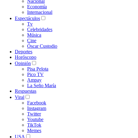
Nacional
Economía
Internacional
Espectáculos
Tv
Celebridades
Música
Cine
Óscar Custodio
Deportes
Horóscopo
Opinión
Pisa Pelota
Pico TV
Ampay
La Seño María
Respuestas
Viral
Facebook
Instagram
Twitter
Youtube
TikTok
Memes
USA