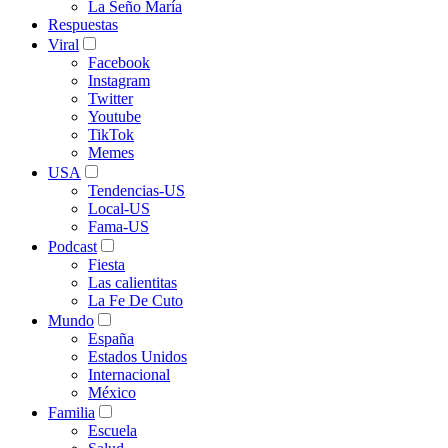
La Seño María
Respuestas
Viral
Facebook
Instagram
Twitter
Youtube
TikTok
Memes
USA
Tendencias-US
Local-US
Fama-US
Podcast
Fiesta
Las calientitas
La Fe De Cuto
Mundo
España
Estados Unidos
Internacional
México
Familia
Escuela