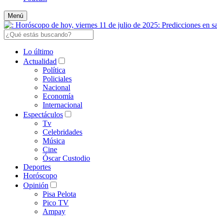
Menú
Lo último
Actualidad
Política
Policiales
Nacional
Economía
Internacional
Espectáculos
Tv
Celebridades
Música
Cine
Óscar Custodio
Deportes
Horóscopo
Opinión
Pisa Pelota
Pico TV
Ampay