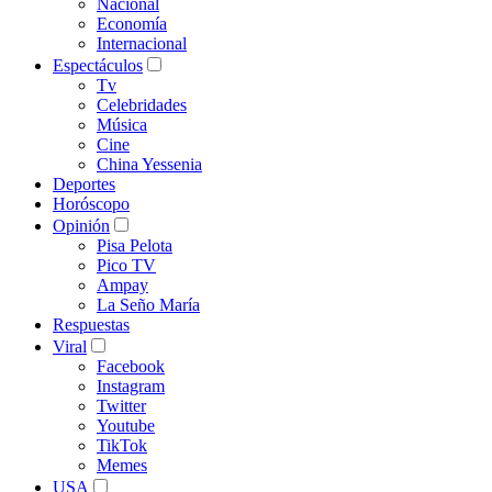
Nacional
Economía
Internacional
Espectáculos
Tv
Celebridades
Música
Cine
China Yessenia
Deportes
Horóscopo
Opinión
Pisa Pelota
Pico TV
Ampay
La Seño María
Respuestas
Viral
Facebook
Instagram
Twitter
Youtube
TikTok
Memes
USA