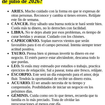
de julio de 2026?
ARIES.
Mucho cuidado con la forma en que te expresas de
otras personas. Reconoce y cambia si tienes errores. Relájate
este fin de semana.
CÁNCER.
Hoy sábado una buena noticia te hará sentir bien.
Cuida más tu dinero, no lo derroches con facilidad.
LIBRA.
No te dejes abatir por esos problemas, es tiempo de
curar heridas y avanzar. Cuidado con los chismes.
CAPRICORNIO.
Soplan nuevos vientos que serán
favorables para ti en el campo personal. Intenta siempre tener
actitud positiva.
TAURO.
Piensa bien si piensas invertir tu dinero en ese
negocio. El estrés parece estar afectándote, descansa todo lo
que puedas.
LEO.
Si estás muy estresado por estudios o trabajo, practica
ejercicios de relajación. Sal a pasear, toma aire fresco, relájate.
ESCORPIO.
Este será un día estupendo para el amor, deja
fluir. Tendrás la oportunidad de recibir un dinero extra.
ACUARIO.
El ser amado necesita de tu tiempo y
comprensión. Posibilidades de iniciar un negocio en los
próximos días.
GÉMINIS.
Cuida como oro lo que tienes, recuerda que tu
familia es lo más preciado. Trata de olvidar las
preocupaciones al menos este día.