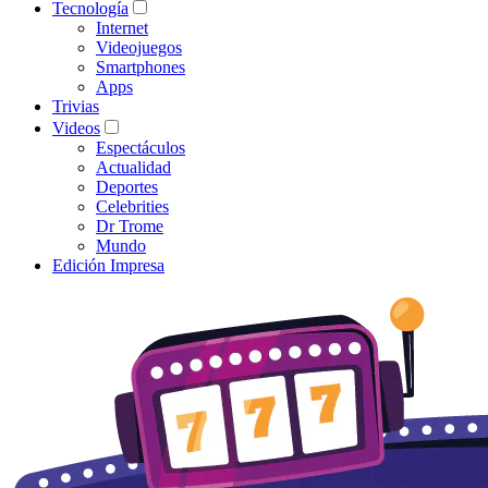
Tecnología
Internet
Videojuegos
Smartphones
Apps
Trivias
Videos
Espectáculos
Actualidad
Deportes
Celebrities
Dr Trome
Mundo
Edición Impresa