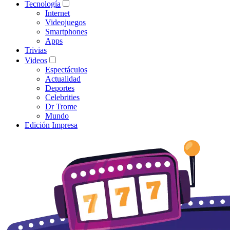
Tecnología
Internet
Videojuegos
Smartphones
Apps
Trivias
Videos
Espectáculos
Actualidad
Deportes
Celebrities
Dr Trome
Mundo
Edición Impresa