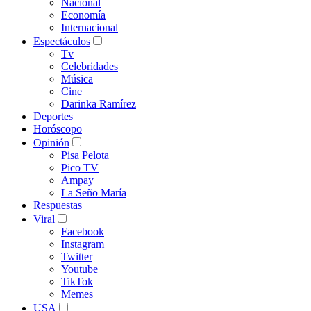
Nacional
Economía
Internacional
Espectáculos
Tv
Celebridades
Música
Cine
Darinka Ramírez
Deportes
Horóscopo
Opinión
Pisa Pelota
Pico TV
Ampay
La Seño María
Respuestas
Viral
Facebook
Instagram
Twitter
Youtube
TikTok
Memes
USA