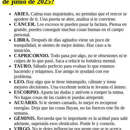
de junio de 2025?
ARIES.
Calma esas inquietudes, no permitas que el rencor se
apodere de ti. Una puerta se abre, analiza si te conviene.
CÁNCER.
Los excesos te pueden pasar la factura. Piensa en
grande, puedes conseguir muchas cosas buenas en el campo
personal.
LIBRA.
Después de días agitados viene un poco de
tranquilidad, te sientes de mejor ánimo. Haz caso a tu
intuición.
CAPRICORNIO.
Todo pasa por algo, no te obsesiones ni te
culpes de lo que pasó. Saca a relucir tu fortaleza mental.
TAURO.
Sábado perfecto para evaluar lo que estamos
haciendo y relajarnos. Ese amigo te ayudará con ese
problema.
LEO.
Hay algo que te tiene intranquilo, cálmate y toma
mejores decisiones. Una excelente noticia te levanta el ánimo.
ESCORPIO.
Aparta las dudas y atrévete a romper la rutina.
No hagas cosas de las cuales te puedas arrepentir.
ACUARIO.
Si te sientes cansado, lo mejor es recuperar
energías. Deja que las cosas fluyan, no las fuerces este fin de
semana.
GÉMINIS.
Recuerda que lo importante es la actitud para salir
adelante, superarás esos obstáculos. Ponle fe y corazón.
VIRGO.
No te dejes influenciar por gente que se te acerca