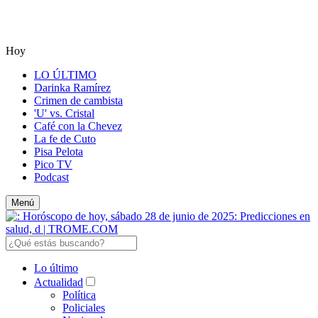
Hoy
LO ÚLTIMO
Darinka Ramírez
Crimen de cambista
'U' vs. Cristal
Café con la Chevez
La fe de Cuto
Pisa Pelota
Pico TV
Podcast
Menú
Lo último
Actualidad
Política
Policiales