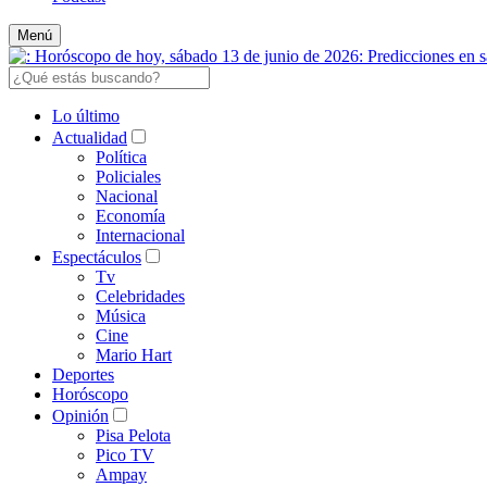
Menú
Lo último
Actualidad
Política
Policiales
Nacional
Economía
Internacional
Espectáculos
Tv
Celebridades
Música
Cine
Mario Hart
Deportes
Horóscopo
Opinión
Pisa Pelota
Pico TV
Ampay