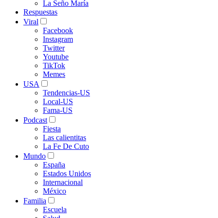
La Seño María
Respuestas
Viral
Facebook
Instagram
Twitter
Youtube
TikTok
Memes
USA
Tendencias-US
Local-US
Fama-US
Podcast
Fiesta
Las calientitas
La Fe De Cuto
Mundo
España
Estados Unidos
Internacional
México
Familia
Escuela