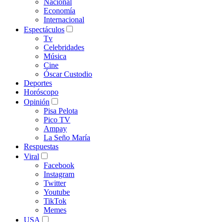
Nacional
Economía
Internacional
Espectáculos
Tv
Celebridades
Música
Cine
Óscar Custodio
Deportes
Horóscopo
Opinión
Pisa Pelota
Pico TV
Ampay
La Seño María
Respuestas
Viral
Facebook
Instagram
Twitter
Youtube
TikTok
Memes
USA