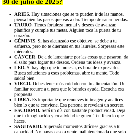
30 de julio de 2025?
ARIES.
Hay situaciones que se te pueden ir de las manos,
piensa bien los pasos que vas a dar. Tiempo de sanar heridas.
TAURO.
Tienes fortaleza mental y deseos de avanzar,
planifica y cumple tus metas. Alguien toca la puerta de tu
corazón.
GÉMINIS.
Si has alcanzado ese objetivo, se debe a tu
esfuerzo, pero no te duermas en tus laureles. Sorpresas este
miércoles.
CÁNCER.
Deja de lamentarte por las cosas que pasaron, da
el salto para lograr tus deseos. Ordena tus ideas y avanza.
LEO.
Si hay algo que te molesta, es hora de expresarlo.
Busca soluciones a esos problemas, abre tu mente. Todo
saldrá bien.
VIRGO.
Debes tener más cuidado con tu alimentación. Un
familiar recurre a ti para que le brindes ayuda. Escucha esa
propuesta.
LIBRA.
Es importante que renueves tu imagen y analices
bien lo que te conviene. Esa persona te revelará un secreto.
ESCORPIO.
Será un día con bastante productividad. Deja
que tu imaginación y creatividad te guíen. Ten fe en lo que
haces.
SAGITARIO.
Superarás momentos difíciles gracias a tu
capacidad. No hagas caso a gente malintencionada que solo