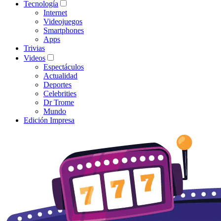
Tecnología
Internet
Videojuegos
Smartphones
Apps
Trivias
Videos
Espectáculos
Actualidad
Deportes
Celebrities
Dr Trome
Mundo
Edición Impresa