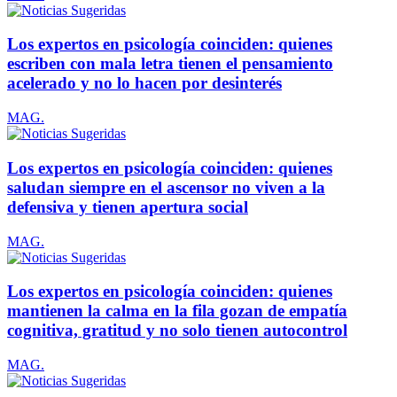
Los expertos en psicología coinciden: quienes
escriben con mala letra tienen el pensamiento
acelerado y no lo hacen por desinterés
MAG.
Los expertos en psicología coinciden: quienes
saludan siempre en el ascensor no viven a la
defensiva y tienen apertura social
MAG.
Los expertos en psicología coinciden: quienes
mantienen la calma en la fila gozan de empatía
cognitiva, gratitud y no solo tienen autocontrol
MAG.