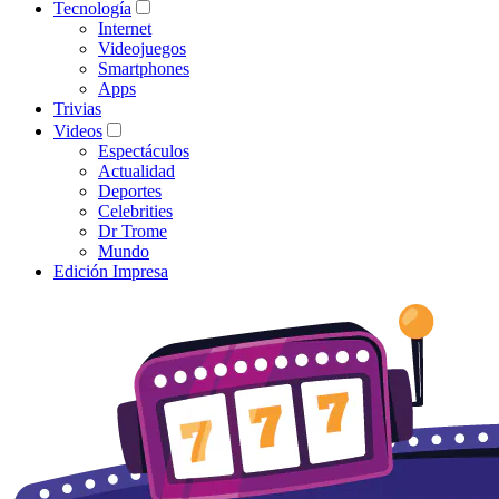
Tecnología
Internet
Videojuegos
Smartphones
Apps
Trivias
Videos
Espectáculos
Actualidad
Deportes
Celebrities
Dr Trome
Mundo
Edición Impresa