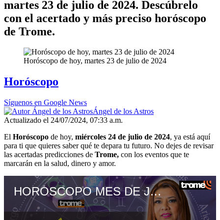
martes 23 de julio de 2024. Descúbrelo
con el acertado y más preciso horóscopo
de Trome.
Horóscopo de hoy, martes 23 de julio de 2024
Horóscopo
Síguenos en Google News
Ángel de los Astros
Actualizado el 24/07/2024, 07:33 a.m.
El
Horóscopo
de hoy,
miércoles 24
de julio de 2024
, ya está aquí
para ti que quieres saber qué te depara tu futuro. No dejes de revisar
las acertadas predicciones de
Trome,
con los eventos que te
marcarán en la salud, dinero y amor.
HORÓSCOPO MES DE JULIO: ¿Cómo le irá a cada SIGNO? PREDICCIONES con Soralla De Los Ángeles