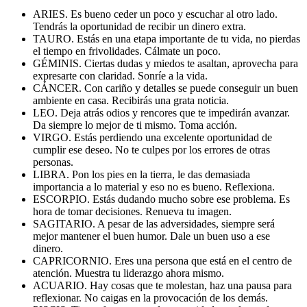
ARIES. Es bueno ceder un poco y escuchar al otro lado.
Tendrás la oportunidad de recibir un dinero extra.
TAURO. Estás en una etapa importante de tu vida, no pierdas
el tiempo en frivolidades. Cálmate un poco.
GÉMINIS. Ciertas dudas y miedos te asaltan, aprovecha para
expresarte con claridad. Sonríe a la vida.
CÁNCER. Con cariño y detalles se puede conseguir un buen
ambiente en casa. Recibirás una grata noticia.
LEO. Deja atrás odios y rencores que te impedirán avanzar.
Da siempre lo mejor de ti mismo. Toma acción.
VIRGO. Estás perdiendo una excelente oportunidad de
cumplir ese deseo. No te culpes por los errores de otras
personas.
LIBRA. Pon los pies en la tierra, le das demasiada
importancia a lo material y eso no es bueno. Reflexiona.
ESCORPIO. Estás dudando mucho sobre ese problema. Es
hora de tomar decisiones. Renueva tu imagen.
SAGITARIO. A pesar de las adversidades, siempre será
mejor mantener el buen humor. Dale un buen uso a ese
dinero.
CAPRICORNIO. Eres una persona que está en el centro de
atención. Muestra tu liderazgo ahora mismo.
ACUARIO. Hay cosas que te molestan, haz una pausa para
reflexionar. No caigas en la provocación de los demás.