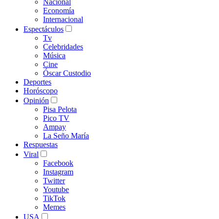
Nacional
Economía
Internacional
Espectáculos
Tv
Celebridades
Música
Cine
Óscar Custodio
Deportes
Horóscopo
Opinión
Pisa Pelota
Pico TV
Ampay
La Seño María
Respuestas
Viral
Facebook
Instagram
Twitter
Youtube
TikTok
Memes
USA