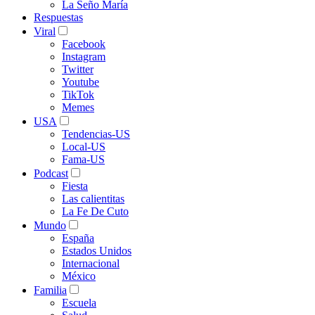
La Seño María
Respuestas
Viral
Facebook
Instagram
Twitter
Youtube
TikTok
Memes
USA
Tendencias-US
Local-US
Fama-US
Podcast
Fiesta
Las calientitas
La Fe De Cuto
Mundo
España
Estados Unidos
Internacional
México
Familia
Escuela