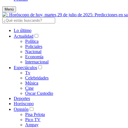
Menú
Lo último
Actualidad
Política
Policiales
Nacional
Economía
Internacional
Espectáculos
Tv
Celebridades
Música
Cine
Óscar Custodio
Deportes
Horóscopo
Opinión
Pisa Pelota
Pico TV
Ampay