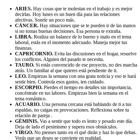
ARIES.
Hay cosas que te molestan en el trabajo y es mejor
decirlas. Hoy lunes es un buen día para las relaciones
afectivas. Sonríe un poco más.
CÁNCER.
Hay situaciones que se te pueden ir de las manos
si no tomas buenas decisiones. Esa persona te extraña.
LIBRA.
Realiza un balance de lo bueno y malo en el tema
laboral, estás en el momento adecuado. Maneja mejor tus
finanzas.
CAPRICORNIO.
Evita las discusiones en el hogar, resuelve
los conflictos. Alguien del pasado te necesita.
TAURO.
Si estás convencido de ese proyecto, no des marcha
atrás. Un familiar al que quieres está pendiente de ti.
LEO.
Empiezas la semana con una grata noticia y eso te hará
sentir bien. Controla esos gastos, ten cuidado.
ESCORPIO.
Pierdes el tiempo en detalles sin importancia,
concéntrate en tus labores. Empiezas bien la semana en el
tema romántico.
ACUARIO.
Una persona cercana está hablando de ti a tus
espaldas, no caigas en provocaciones. Reflexiona sobre tu
relación de pareja .
GÉMINIS.
Vas a sentir que todo es lento y pesado este día.
Deja de lado el pesimismo y supera esos obstáculos.
VIRGO.
No pienses tanto en el qué dirán y haz lo que debas.
Verás que un deseo se convierte en realidad.