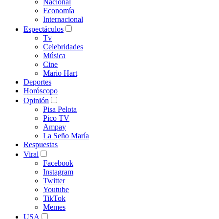
Nacional
Economía
Internacional
Espectáculos
Tv
Celebridades
Música
Cine
Mario Hart
Deportes
Horóscopo
Opinión
Pisa Pelota
Pico TV
Ampay
La Seño María
Respuestas
Viral
Facebook
Instagram
Twitter
Youtube
TikTok
Memes
USA