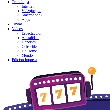
Tecnología
Internet
Videojuegos
Smartphones
Apps
Trivias
Videos
Espectáculos
Actualidad
Deportes
Celebrities
Dr Trome
Mundo
Edición Impresa