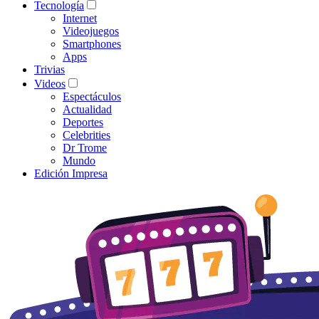
Tecnología
Internet
Videojuegos
Smartphones
Apps
Trivias
Videos
Espectáculos
Actualidad
Deportes
Celebrities
Dr Trome
Mundo
Edición Impresa