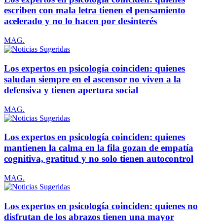
escriben con mala letra tienen el pensamiento
acelerado y no lo hacen por desinterés
MAG.
Los expertos en psicología coinciden: quienes
saludan siempre en el ascensor no viven a la
defensiva y tienen apertura social
MAG.
Los expertos en psicología coinciden: quienes
mantienen la calma en la fila gozan de empatía
cognitiva, gratitud y no solo tienen autocontrol
MAG.
Los expertos en psicología coinciden: quienes no
disfrutan de los abrazos tienen una mayor