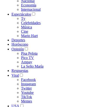
Nacional
Economía
Internacional
Espectáculos
Tv
Celebridades
Música
Cine
Mario Hart
Deportes
Horóscopo
Opinión
Pisa Pelota
Pico TV
Ampay
La Seño María
Respuestas
Viral
Facebook
Instagram
Twitter
Youtube
TikTok
Memes
USA