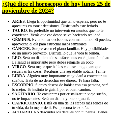
¿Qué dice el horóscopo de hoy lunes 25 de
noviembre de 2024?
ARIES
. Llega la oportunidad que tanto esperas, pero no te
apresures en tomar decisiones. Disfrutarás este feriado.
TAURO
. Es preferible no intervenir en asuntos que no te
convienen. Verás que ese deseo se va haciendo realidad.
GÉMINIS
. Evita tomar decisiones con mal humor. Si puedes,
aprovecha el día para estrechar lazos familiares.
CÁNCER
. Sorpresas en el plano familiar. Hay posibilidades
de un nuevo proyecto. Disfruta lo que la vida te brinda.
LEO
. Será un día lleno de satisfacciones en el plano familiar.
La salud es importante pero debes relajarte un poco.
VIRGO
. Será mejor que hables con ese amigo para que
resuelvas las cosas. Recibirás una agradable noticia. Ten fe.
LIBRA
. Alguien muy importante te ayudará a concretar tus
sueños. Trata de no derrochar ese dinero. Te hará falta.
ESCORPIO
. Sientes deseos de hablar con esa persona, será
lo mejor. Tu instinto te guiará por el buen camino.
SAGITARIO
. Te encuentras por cristalizar un viejo sueño,
no te impacientes. Será un día muy bueno para ti.
CAPRICORNIO
. Estás en una de las etapas más felices de
tu vida, da lo mejor de ti. Esa persona te extraña.
ACUARIO
. No descuides los detalles con tu pareja. Tienes