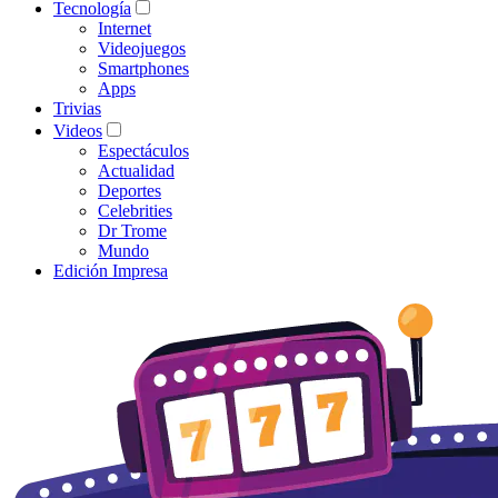
Tecnología
Internet
Videojuegos
Smartphones
Apps
Trivias
Videos
Espectáculos
Actualidad
Deportes
Celebrities
Dr Trome
Mundo
Edición Impresa