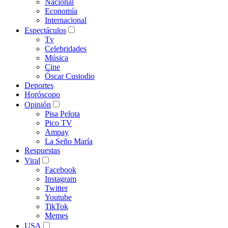
Nacional
Economía
Internacional
Espectáculos
Tv
Celebridades
Música
Cine
Óscar Custodio
Deportes
Horóscopo
Opinión
Pisa Pelota
Pico TV
Ampay
La Seño María
Respuestas
Viral
Facebook
Instagram
Twitter
Youtube
TikTok
Memes
USA