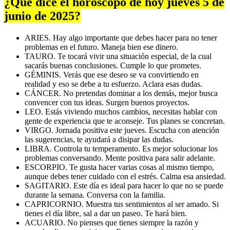
¿Qué dice el horóscopo de hoy jueves 5 de
junio de 2025?
ARIES. Hay algo importante que debes hacer para no tener
problemas en el futuro. Maneja bien ese dinero.
TAURO. Te tocará vivir una situación especial, de la cual
sacarás buenas conclusiones. Cumple lo que prometes.
GÉMINIS. Verás que ese deseo se va convirtiendo en
realidad y eso se debe a tu esfuerzo. Aclara esas dudas.
CÁNCER. No pretendas dominar a los demás, mejor busca
convencer con tus ideas. Surgen buenos proyectos.
LEO. Estás viviendo muchos cambios, necesitas hablar con
gente de experiencia que te aconseje. Tus planes se concretan.
VIRGO. Jornada positiva este jueves. Escucha con atención
las sugerencias, te ayudará a disipar las dudas.
LIBRA. Controla tu temperamento. Es mejor solucionar los
problemas conversando. Mente positiva para salir adelante.
ESCORPIO. Te gusta hacer varias cosas al mismo tiempo,
aunque debes tener cuidado con el estrés. Calma esa ansiedad.
SAGITARIO. Este día es ideal para hacer lo que no se puede
durante la semana. Conversa con la familia.
CAPRICORNIO. Muestra tus sentimientos al ser amado. Si
tienes el día libre, sal a dar un paseo. Te hará bien.
ACUARIO. No pienses que tienes siempre la razón y