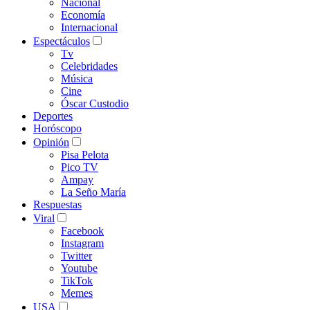
Nacional
Economía
Internacional
Espectáculos
Tv
Celebridades
Música
Cine
Óscar Custodio
Deportes
Horóscopo
Opinión
Pisa Pelota
Pico TV
Ampay
La Seño María
Respuestas
Viral
Facebook
Instagram
Twitter
Youtube
TikTok
Memes
USA