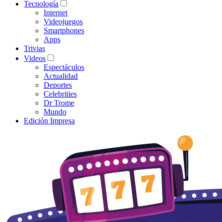
Tecnología
Internet
Videojuegos
Smartphones
Apps
Trivias
Videos
Espectáculos
Actualidad
Deportes
Celebrities
Dr Trome
Mundo
Edición Impresa