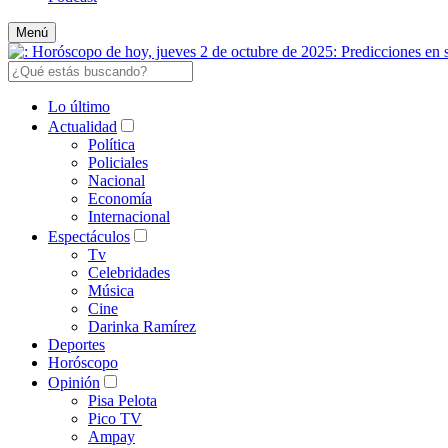
Menú
Lo último
Actualidad
Política
Policiales
Nacional
Economía
Internacional
Espectáculos
Tv
Celebridades
Música
Cine
Darinka Ramírez
Deportes
Horóscopo
Opinión
Pisa Pelota
Pico TV
Ampay