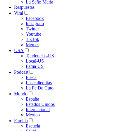
La Seño María
Respuestas
Viral
Facebook
Instagram
Twitter
Youtube
TikTok
Memes
USA
Tendencias-US
Local-US
Fama-US
Podcast
Fiesta
Las calientitas
La Fe De Cuto
Mundo
España
Estados Unidos
Internacional
México
Familia
Escuela