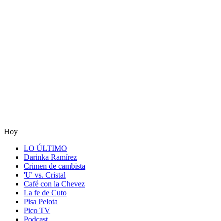
Hoy
LO ÚLTIMO
Darinka Ramírez
Crimen de cambista
'U' vs. Cristal
Café con la Chevez
La fe de Cuto
Pisa Pelota
Pico TV
Podcast