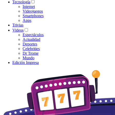
Tecnología
Internet
Videojuegos
Smartphones
Apps
Trivias
Videos
Espectáculos
Actualidad
Deportes
Celebrities
Dr Trome
Mundo
Edición Impresa