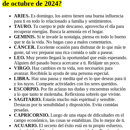
de octubre de 2024?
ARIES.
Es domingo, los astros tienen una buena influencia
para ti en todo lo relacionado a familia y sentimientos.
TAURO.
Tu cuerpo te pide descanso, aprovecha el día para
recuperar energías. Busca la armonía en el hogar.
GEMINIS.
Si te invade la nostalgia, piensa en todo lo bueno
que te da la vida. No hagas caso a malos comentarios.
CÁNCER.
Excelente ocasión para disfrutar de lo que más te
guste, tal vez preparar una rica comida o salir a pasear.
LEO.
Muy pronto llegará la oportunidad que estás esperando.
Alguien del pasado busca acercarse a ti. Relájate un poco.
VIRGO.
Haz cambios en tu vida, son necesarios para
avanzar. Recibirás la ayuda de una persona especial.
LIBRA.
Haz una pausa y medita qué es lo que deseas para ti
y los tuyos. Comparte actividades con los seres queridos.
ESCORPIO.
Por fin aclaras tus dudas y encuentras solución
a lo que tanto te molestaba. Reflexiona sobrelo que viviste.
SAGITARIO.
Estarás mucho más espiritual y sensible.
Destacas por tu sensibilidad y disposición. Evita comidas
pesadas.
CAPRICORNIO.
Luego de una etapa de dificultades en el
campo económico, las cosas se estabilizan. Da lo mejor de ti.
ACUARIO.
El secreto del éxito está en tu propio esfuerzo,