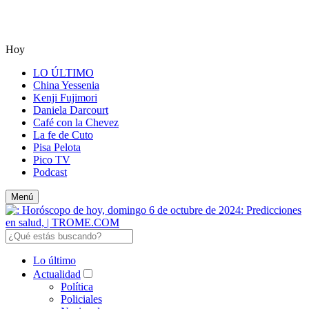
Hoy
LO ÚLTIMO
China Yessenia
Kenji Fujimori
Daniela Darcourt
Café con la Chevez
La fe de Cuto
Pisa Pelota
Pico TV
Podcast
Menú
Lo último
Actualidad
Política
Policiales