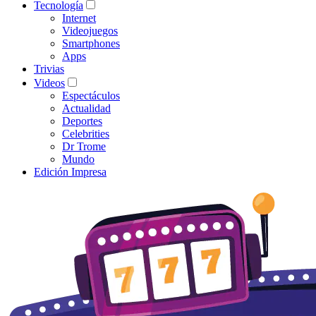
Tecnología
Internet
Videojuegos
Smartphones
Apps
Trivias
Videos
Espectáculos
Actualidad
Deportes
Celebrities
Dr Trome
Mundo
Edición Impresa