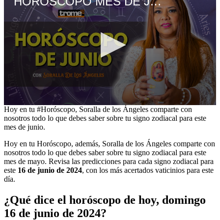
HORÓSCOPO MES DE JUNIO: ¿Cómo le irá a cada SIGNO? PREDICCIONES con Soralla De Los Ángeles
0
Hoy en tu #Horóscopo, Soralla de los Ángeles comparte con
seconds
nosotros todo lo que debes saber sobre tu signo zodiacal para este
of
mes de junio.
23
minutes,
Hoy en tu Horóscopo, además, Soralla de los Ángeles comparte con
43
nosotros todo lo que debes saber sobre tu signo zodiacal para este
seconds
mes de mayo. Revisa las predicciones para cada signo zodiacal para
este
16 de junio de 2024
, con los más acertados vaticinios para este
día.
¿Qué dice el horóscopo de hoy, domingo
16 de junio de 2024?