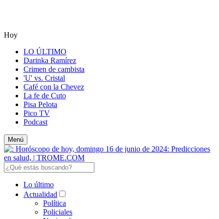
Hoy
LO ÚLTIMO
Darinka Ramírez
Crimen de cambista
'U' vs. Cristal
Café con la Chevez
La fe de Cuto
Pisa Pelota
Pico TV
Podcast
Menú
Lo último
Actualidad
Política
Policiales