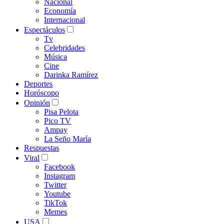
Nacional
Economía
Internacional
Espectáculos
Tv
Celebridades
Música
Cine
Darinka Ramírez
Deportes
Horóscopo
Opinión
Pisa Pelota
Pico TV
Ampay
La Seño María
Respuestas
Viral
Facebook
Instagram
Twitter
Youtube
TikTok
Memes
USA