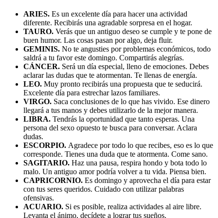
ARIES.
Es un excelente día para hacer una actividad
diferente. Recibirás una agradable sorpresa en el hogar.
TAURO.
Verás que un antiguo deseo se cumple y te pone de
buen humor. Las cosas pasan por algo, deja fluir.
GEMINIS.
No te angusties por problemas económicos, todo
saldrá a tu favor este domingo. Compartirás alegrías.
CÁNCER.
Será un día especial, lleno de emociones. Debes
aclarar las dudas que te atormentan. Te llenas de energía.
LEO.
Muy pronto recibirás una propuesta que te seducirá.
Excelente día para estrechar lazos familiares.
VIRGO.
Saca conclusiones de lo que has vivido. Ese dinero
llegará a tus manos y debes utilizarlo de la mejor manera.
LIBRA.
Tendrás la oportunidad que tanto esperas. Una
persona del sexo opuesto te busca para conversar. Aclara
dudas.
ESCORPIO.
Agradece por todo lo que recibes, eso es lo que
corresponde. Tienes una duda que te atormenta. Come sano.
SAGITARIO.
Haz una pausa, respira hondo y bota todo lo
malo. Un antiguo amor podría volver a tu vida. Piensa bien.
CAPRICORNIO.
Es domingo y aprovecha el día para estar
con tus seres queridos. Cuidado con utilizar palabras
ofensivas.
ACUARIO.
Si es posible, realiza actividades al aire libre.
Levanta el ánimo, decídete a lograr tus sueños.