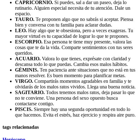
CAPRICORNIO.
Si puedes, sal a dar un paseo, deja lo
rutinario. Alguien especial necesita de tu atención. Dale un
espacio.
TAURO.
Te proponen algo que no sabrás si aceptar. Piensa
bien y conversa con tu familia para aclarar dudas.
LEO.
Hay algo que te obsesiona, pero a veces exageras. Tu
mayor virtud es tu capacidad de lograr lo que te propones.
ESCORPIO.
Esa persona te tiene muy presente, valora las
cosas que te da la vida. Comparte sentimientos con tus seres
queridos.
ACUARIO.
Valora lo que tienes, exprésate con claridad y
descansa todo lo que puedas. Cambia esos malos hábitos.
GÉMINIS.
Ten paciencia ante situaciones que no está en tus
manos resolver. Es buen momento para planificar metas.
VIRGO.
Compartirás momentos agradables en familia y te
olvidarás de los malos ratos vividos. Llega una buena noticia.
SAGITARIO.
Todos tenemos malos ratos, deja pasar lo que
no te conviene. Una persona del sexo opuesto busca
contactarse contigo.
PISCIS.
Siempre hay una segunda oportunidad en todo lo
que hacemos. Evita el estrés, haz ejercicio y respira aire puro.
tags relacionadas
Horóscopo