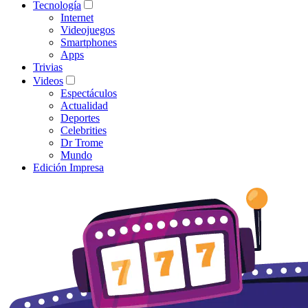
Tecnología
Internet
Videojuegos
Smartphones
Apps
Trivias
Videos
Espectáculos
Actualidad
Deportes
Celebrities
Dr Trome
Mundo
Edición Impresa