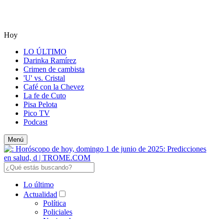
Hoy
LO ÚLTIMO
Darinka Ramírez
Crimen de cambista
'U' vs. Cristal
Café con la Chevez
La fe de Cuto
Pisa Pelota
Pico TV
Podcast
Menú
Lo último
Actualidad
Política
Policiales