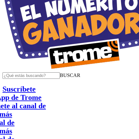
BUSCAR
Suscríbete
p de Trome
 al canal de
s
de
s