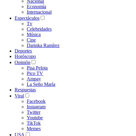
Nacional
Economía
Internacional
Espectáculos
Tv
Celebridades
Música
Cine
Darinka Ramírez
Deportes
Horóscopo
Opinión
Pisa Pelota
Pico TV
Ampay
La Seño María
Respuestas
Viral
Facebook
Instagram
Twitter
Youtube
TikTok
Memes
USA