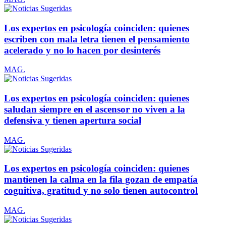
Los expertos en psicología coinciden: quienes
escriben con mala letra tienen el pensamiento
acelerado y no lo hacen por desinterés
MAG.
Los expertos en psicología coinciden: quienes
saludan siempre en el ascensor no viven a la
defensiva y tienen apertura social
MAG.
Los expertos en psicología coinciden: quienes
mantienen la calma en la fila gozan de empatía
cognitiva, gratitud y no solo tienen autocontrol
MAG.