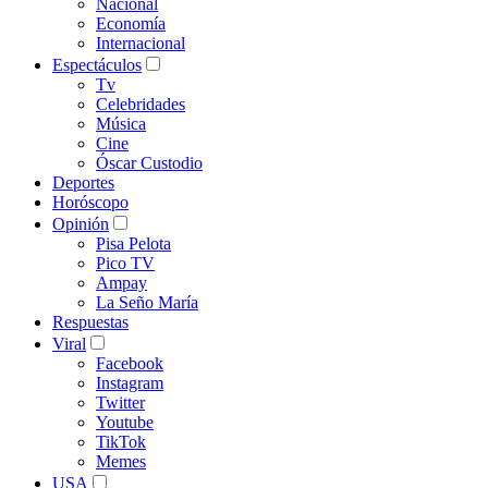
Nacional
Economía
Internacional
Espectáculos
Tv
Celebridades
Música
Cine
Óscar Custodio
Deportes
Horóscopo
Opinión
Pisa Pelota
Pico TV
Ampay
La Seño María
Respuestas
Viral
Facebook
Instagram
Twitter
Youtube
TikTok
Memes
USA