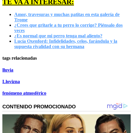
TE VA A INTERESAR:
Amor, travesuras y muchas patitas en esta galería de
Trome
¿Crees que gritarle a tu perro lo corrige? Piénsalo dos
veces
¿Es normal que mi perro tenga mal aliento?
Lucía Oxenford: Infidelidades, celos, farándula y la
supuesta rivalidad con su hermana
tags relacionadas
lluvia
Llovizna
fenómeno atmosférico