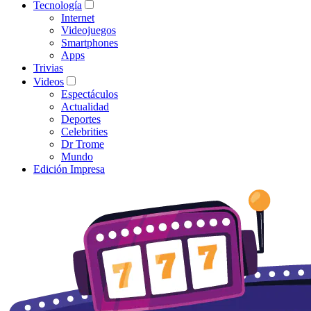
Tecnología
Internet
Videojuegos
Smartphones
Apps
Trivias
Videos
Espectáculos
Actualidad
Deportes
Celebrities
Dr Trome
Mundo
Edición Impresa