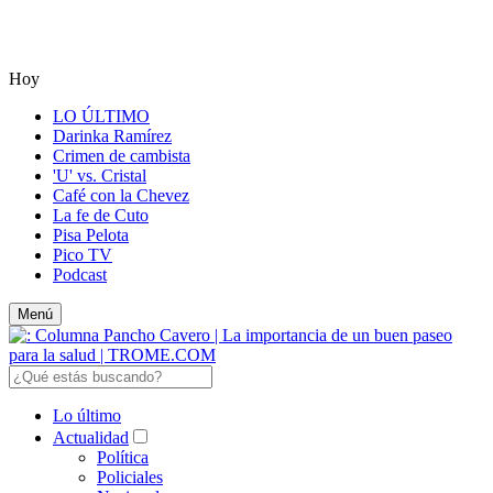
Hoy
LO ÚLTIMO
Darinka Ramírez
Crimen de cambista
'U' vs. Cristal
Café con la Chevez
La fe de Cuto
Pisa Pelota
Pico TV
Podcast
Menú
Lo último
Actualidad
Política
Policiales