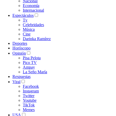
Nacional
Economía
Internacional
Espectáculos
Tv
Celebridades
Música
Cine
Darinka Ramírez
Deportes
Horóscopo
Opinión
Pisa Pelota
Pico TV
Ampay
La Seño María
Respuestas
Viral
Facebook
Instagram
Twitter
Youtube
TikTok
Memes
USA