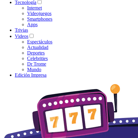
Tecnología
Internet
Videojuegos
Smartphones
Apps
Trivias
Videos
Espectáculos
Actualidad
Deportes
Celebrities
Dr Trome
Mundo
Edición Impresa