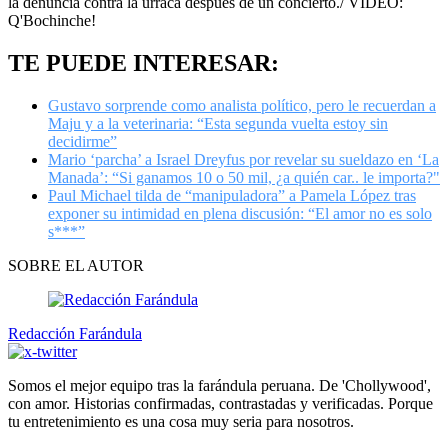
la denuncia contra la urraca después de un concierto./ VIDEO:
of
Q'Bochinche!
50
seconds
TE PUEDE INTERESAR:
Gustavo sorprende como analista político, pero le recuerdan a
Maju y a la veterinaria: “Esta segunda vuelta estoy sin
decidirme”
Mario ‘parcha’ a Israel Dreyfus por revelar su sueldazo en ‘La
Manada’: “Si ganamos 10 o 50 mil, ¿a quién car.. le importa?"
Paul Michael tilda de “manipuladora” a Pamela López tras
exponer su intimidad en plena discusión: “El amor no es solo
s***”
SOBRE EL AUTOR
Redacción Farándula
Somos el mejor equipo tras la farándula peruana. De 'Chollywood',
con amor. Historias confirmadas, contrastadas y verificadas. Porque
tu entretenimiento es una cosa muy seria para nosotros.