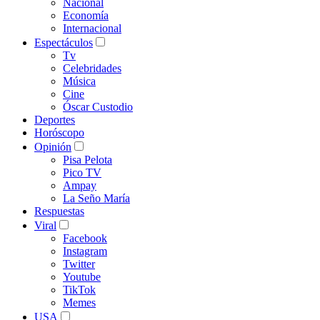
Nacional
Economía
Internacional
Espectáculos
Tv
Celebridades
Música
Cine
Óscar Custodio
Deportes
Horóscopo
Opinión
Pisa Pelota
Pico TV
Ampay
La Seño María
Respuestas
Viral
Facebook
Instagram
Twitter
Youtube
TikTok
Memes
USA