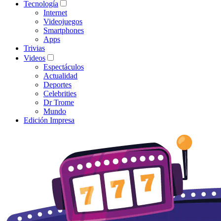
Tecnología
Internet
Videojuegos
Smartphones
Apps
Trivias
Videos
Espectáculos
Actualidad
Deportes
Celebrities
Dr Trome
Mundo
Edición Impresa